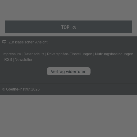
TOP
Zur klassischen Ansicht
Impressum
|
Datenschutz
|
Privatsphäre-Einstellungen
|
Nutzungsbedingungen
|
RSS
|
Newsletter
Vertrag widerrufen
© Goethe-Institut 2026