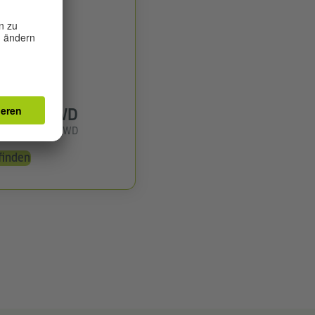
che
5.500 TWD
tsstunde: 163 TWD
finden