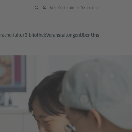
Mein Goethe.de
Deutsch
prache
Kultur
Bibliothek
Veranstaltungen
Über Uns