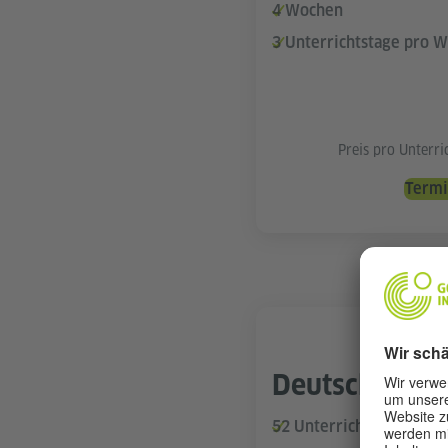
4 Wochen
3 Unterrichtstage pro 
Preis pro Unterr
Termi
Deutschkurs 
52 Unterrichtsstunden