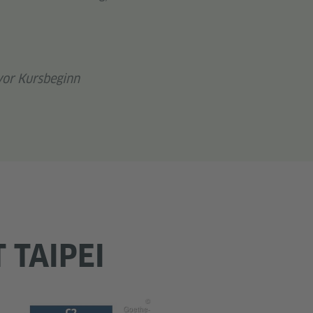
 vor Kursbeginn
 TAIPEI
©
Goethe-