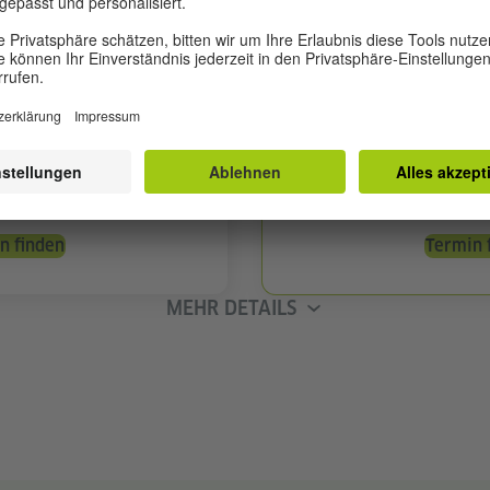
156 Unterrichtsstunden
oche
6 Wochen
5 Unterrichtstage pro Wo
9.500 TWD
2
ichtsstunde: 183 TWD
Preis pro Unterrich
n finden
Termin 
MEHR DETAILS