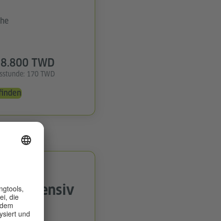
che
8.800 TWD
tsstunde: 170 TWD
finden
uperintensiv