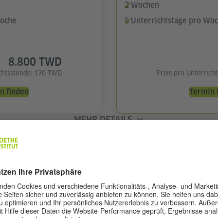
2 Wochen
Woche
5 Unterrichtstage pro Wo
8.800 TWD
ichtsstunde: 170 TWD
Preis pro Unterrich
n finden
Termin 
MEHR DETAILS
ANMELDUNG LÄUFT
C2*
Deutschkurs S
(eine Stufe)