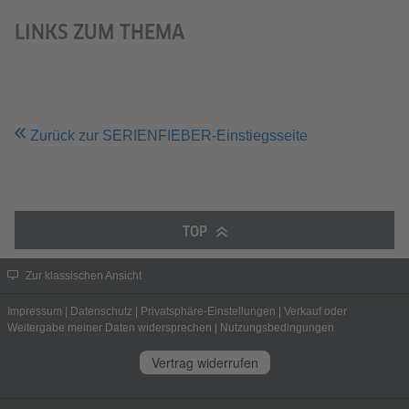
LINKS ZUM THEMA
Zurück zur SERIENFIEBER-Einstiegsseite
TOP
Zur klassischen Ansicht
Impressum
|
Datenschutz
|
Privatsphäre-Einstellungen
|
Verkauf oder
Weitergabe meiner Daten widersprechen
|
Nutzungsbedingungen
Vertrag widerrufen