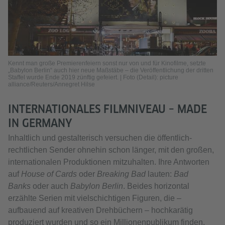
Kennt man große Premierenfeiern sonst nur von und für Kinofilme, setzte
„Babylon Berlin“ auch hier neue Maßstäbe – die Veröffentlichung der dritten
Staffel wurde Ende 2019 zünftig gefeiert. | Foto (Detail): picture
alliance/Reuters/Annegret Hilse
INTERNATIONALES FILMNIVEAU – MADE
IN GERMANY
Inhaltlich und gestalterisch versuchen die öffentlich-
rechtlichen Sender ohnehin schon länger, mit den großen,
internationalen Produktionen mitzuhalten. Ihre Antworten
auf
House of Cards
oder
Breaking Bad
lauten:
Bad
Banks
oder auch
Babylon Berlin
. Beides horizontal
erzählte Serien mit vielschichtigen Figuren, die –
aufbauend auf kreativen Drehbüchern – hochkarätig
produziert wurden und so ein Millionenpublikum finden.