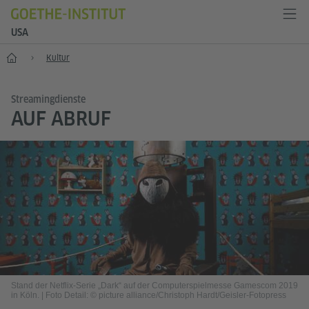
USA
Start
Kultur
Streamingdienste
AUF ABRUF
Stand der Netflix-Serie „Dark“ auf der Computerspielmesse Gamescom 2019
in Köln.
|
Foto Detail: © picture alliance/Christoph Hardt/Geisler-Fotopress