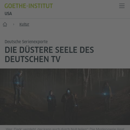
USA
Start
Kultur
Deutsche Serienexporte
DIE DÜSTERE SEELE DES
DEUTSCHEN TV
„Wer ‚Dark‘ versteht, der kann auch durch Null teilen“: Die Mysteryserie lässt