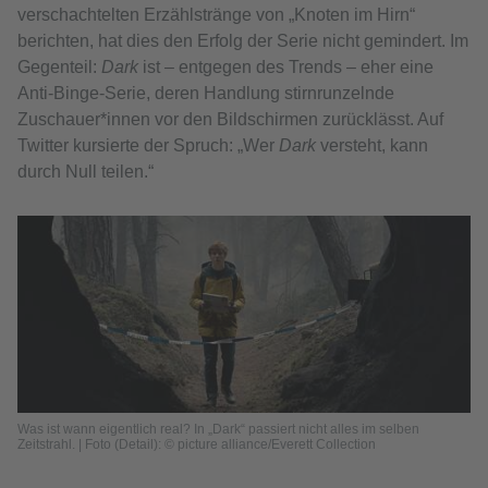
verschachtelten Erzählstränge von „Knoten im Hirn“
berichten, hat dies den Erfolg der Serie nicht gemindert. Im
Gegenteil:
Dark
ist – entgegen des Trends – eher eine
Anti-Binge-Serie, deren Handlung stirnrunzelnde
Zuschauer*innen vor den Bildschirmen zurücklässt. Auf
Twitter kursierte der Spruch: „Wer
Dark
versteht, kann
durch Null teilen.“
Was ist wann eigentlich real? In „Dark“ passiert nicht alles im selben
Zeitstrahl. | Foto (Detail): © picture alliance/Everett Collection