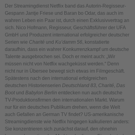
Der Streamingdienst Netflix band das Autorin-Regisseur-
Gespann Jantje Friese und Baran bo Odar, das auch im
wahren Leben ein Paar ist, durch einen Exklusivvertrag an
sich. Nico Hofmann, Regisseur, Geschäftsführer der UFA
GmbH und Produzent international erfolgreicher deutscher
Serien wie
Charité
und
Ku’damm 56
, konstatierte
daraufhin, dass ein wahrer Konkurrenzkampf um deutsche
Talente ausgebrochen sei. Doch er meint auch: „Wir
müssen nicht von Netflix wachgeküsst werden.“ Denn
nicht nur in Übersee bewegt sich etwas im Filmgeschäft.
Spätestens nach den international erfolgreichen
deutschen Historienserien
Deutschland 83
,
Charité
,
Das
Boot
und
Babylon Berlin
entdecken nun auch deutsche
TV-Produktionsfirmen den internationalen Markt. Warum
nur für ein deutsches Publikum drehen, wenn die Welt
auch Gefallen an German TV findet? US-amerikanische
Streamingdienste wie Netflix hingegen kalkulieren anders:
Sie konzentrieren sich zunächst darauf, den ohnehin