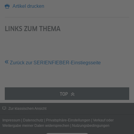
Artikel drucken
LINKS ZUM THEMA
Zurück zur SERIENFIEBER-Einstiegsseite
TOP
Zur klassischen Ansicht
Impressum
|
Datenschutz
|
Privatsphäre-Einstellungen
|
Verkauf oder
Weitergabe meiner Daten widersprechen
|
Nutzungsbedingungen