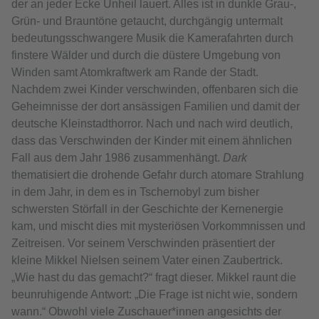
der an jeder Ecke Unheil lauert. Alles ist in dunkle Grau-,
Grün- und Brauntöne getaucht, durchgängig untermalt
bedeutungsschwangere Musik die Kamerafahrten durch
finstere Wälder und durch die düstere Umgebung von
Winden samt Atomkraftwerk am Rande der Stadt.
Nachdem zwei Kinder verschwinden, offenbaren sich die
Geheimnisse der dort ansässigen Familien und damit der
deutsche Kleinstadthorror. Nach und nach wird deutlich,
dass das Verschwinden der Kinder mit einem ähnlichen
Fall aus dem Jahr 1986 zusammenhängt.
Dark
thematisiert die drohende Gefahr durch atomare Strahlung
in dem Jahr, in dem es in Tschernobyl zum bisher
schwersten Störfall in der Geschichte der Kernenergie
kam, und mischt dies mit mysteriösen Vorkommnissen und
Zeitreisen. Vor seinem Verschwinden präsentiert der
kleine Mikkel Nielsen seinem Vater einen Zaubertrick.
„Wie hast du das gemacht?“ fragt dieser. Mikkel raunt die
beunruhigende Antwort: „Die Frage ist nicht wie, sondern
wann.“ Obwohl viele Zuschauer*innen angesichts der