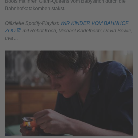
Boots mit ihren Glam-Queens vom Babystrich durch die
Bahnhofkatakomben stakst.
Offizielle Spotify-Playlist:
WIR KINDER VOM BAHNHOF
ZOO
mit Robot Koch, Michael Kadelbach; David Bowie,
uva ...