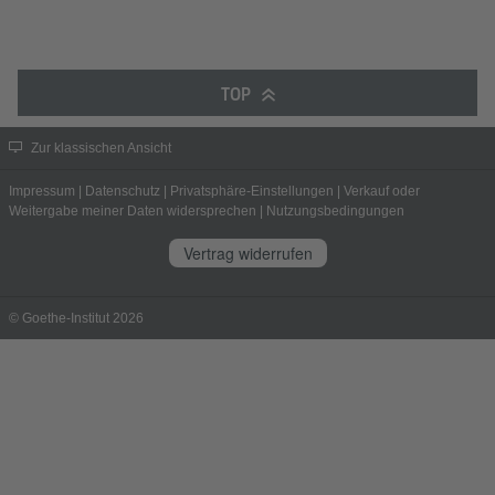
TOP
Zur klassischen Ansicht
Impressum
|
Datenschutz
|
Privatsphäre-Einstellungen
|
Verkauf oder
Weitergabe meiner Daten widersprechen
|
Nutzungsbedingungen
Vertrag widerrufen
© Goethe-Institut 2026