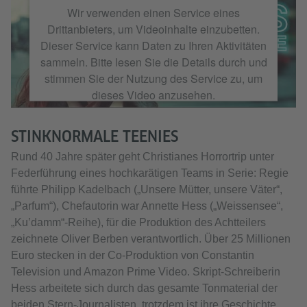
Wir verwenden einen Service eines
Drittanbieters, um Videoinhalte einzubetten.
Dieser Service kann Daten zu Ihren Aktivitäten
sammeln. Bitte lesen Sie die Details durch und
stimmen Sie der Nutzung des Service zu, um
dieses Video anzusehen.
Mehr Informationen
STINKNORMALE TEENIES
Rund 40 Jahre später geht Christianes Horrortrip unter
Akzeptieren
Federführung eines hochkarätigen Teams in Serie: Regie
führte Philipp Kadelbach („Unsere Mütter, unsere Väter“,
„Parfum“), Chefautorin war
Annette Hess („Weissensee“,
„Ku’damm“-Reihe), für die Produktion des Achtteilers
zeichnete Oliver Berben verantwortlich. Über 25 Millionen
Euro stecken in der Co-Produktion von Constantin
Television und Amazon Prime Video. Skript-Schreiberin
Hess arbeitete sich durch das gesamte Tonmaterial der
beiden Stern-Journalisten, trotzdem ist ihre Geschichte