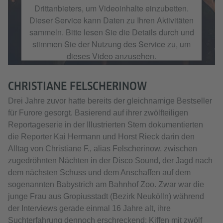
Drittanbieters, um Videoinhalte einzubetten.
Dieser Service kann Daten zu Ihren Aktivitäten
sammeln. Bitte lesen Sie die Details durch und
stimmen Sie der Nutzung des Service zu, um
dieses Video anzusehen.
Mehr Informationen
CHRISTIANE FELSCHERINOW
Drei Jahre zuvor hatte bereits der gleichnamige Bestseller
Akzeptieren
für Furore gesorgt. Basierend auf ihrer zwölfteiligen
Reportageserie in der Illustrierten Stern dokumentierten
die Reporter Kai Hermann und Horst Rieck darin den
Alltag von Christiane F., alias Felscherinow, zwischen
zugedröhnten Nächten in der Disco Sound, der Jagd nach
dem nächsten Schuss und dem Anschaffen auf dem
sogenannten Babystrich am Bahnhof Zoo. Zwar war die
junge Frau aus Gropiusstadt (Bezirk Neukölln) während
der Interviews gerade einmal 16 Jahre alt, ihre
Suchterfahrung dennoch erschreckend: Kiffen mit zwölf