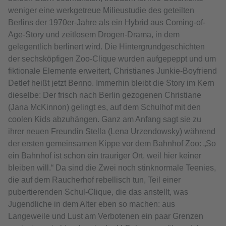
weniger eine werkgetreue Milieustudie des geteilten
Berlins der 1970er-Jahre als ein Hybrid aus Coming-of-
Age-Story und zeitlosem Drogen-Drama, in dem
gelegentlich berlinert wird. Die Hintergrundgeschichten
der sechsköpfigen Zoo-Clique wurden aufgepeppt und um
fiktionale Elemente erweitert, Christianes Junkie-Boyfriend
Detlef heißt jetzt Benno. Immerhin bleibt die Story im Kern
dieselbe: Der frisch nach Berlin gezogenen Christiane
(Jana McKinnon) gelingt es, auf dem Schulhof mit den
coolen Kids abzuhängen. Ganz am Anfang sagt sie zu
ihrer neuen Freundin Stella (Lena Urzendowsky) während
der ersten gemeinsamen Kippe vor dem Bahnhof Zoo: „So
ein Bahnhof ist schon ein trauriger Ort, weil hier keiner
bleiben will.“ Da sind die Zwei noch stinknormale Teenies,
die auf dem Raucherhof rebellisch tun, Teil einer
pubertierenden Schul-Clique, die das anstellt, was
Jugendliche in dem Alter eben so machen: aus
Langeweile und Lust am Verbotenen ein paar Grenzen