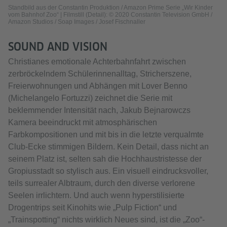
Standbild aus der Constantin Produktion / Amazon Prime Serie „Wir Kinder
vom Bahnhof Zoo“ | Filmstill (Detail): © 2020 Constantin Television GmbH /
Amazon Studios / Soap Images / Josef Fischnaller
SOUND AND VISION
Christianes emotionale Achterbahnfahrt zwischen
zerbröckelndem Schülerinnenalltag, Stricherszene,
Freierwohnungen und Abhängen mit Lover Benno
(Michelangelo Fortuzzi) zeichnet die Serie mit
beklemmender Intensität nach, Jakub Bejnarowczs
Kamera beeindruckt mit atmosphärischen
Farbkompositionen und mit bis in die letzte verqualmte
Club-Ecke stimmigen Bildern. Kein Detail, dass nicht an
seinem Platz ist, selten sah die Hochhaustristesse der
Gropiusstadt so stylisch aus. Ein visuell eindrucksvoller,
teils surrealer Albtraum, durch den diverse verlorene
Seelen irrlichtern. Und auch wenn hyperstilisierte
Drogentrips seit Kinohits wie „Pulp Fiction“ und
„Trainspotting“ nichts wirklich Neues sind, ist die „Zoo“-