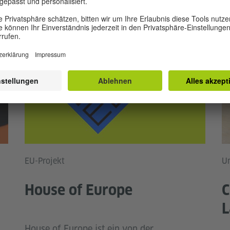
EU-Projekt
Un
House of Europe
C
L
House of Europe ist ein von der