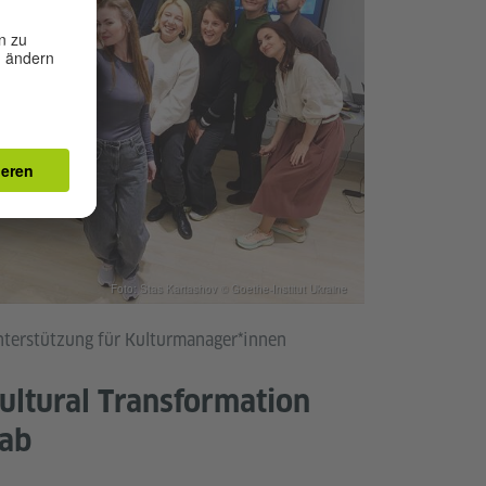
Foto: Stas Kartashov © Goethe-Institut Ukraine
terstützung für Kulturmanager*innen
ultural Transformation
ab