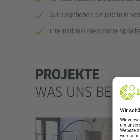
Gut aufgehoben auf jedem Nive
International anerkannte Sprachz
PROJEKTE
WAS UNS BEWEG