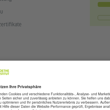
au
ertifikate
T