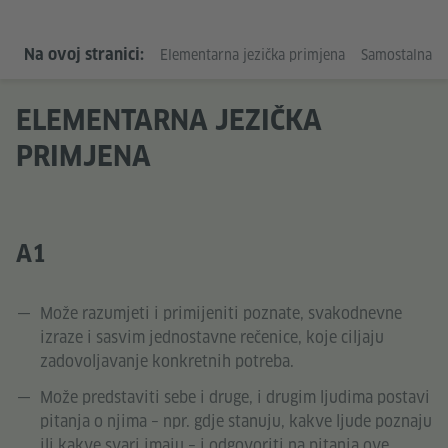
Na ovoj stranici:
Elementarna jezička primjena
Samostalna je
ELEMENTARNA JEZIČKA
PRIMJENA
A1
Može razumjeti i primijeniti poznate, svakodnevne
izraze i sasvim jednostavne rečenice, koje ciljaju
zadovoljavanje konkretnih potreba.
Može predstaviti sebe i druge, i drugim ljudima postavi
pitanja o njima – npr. gdje stanuju, kakve ljude poznaju
ili kakve svari imaju – i odgovoriti na pitanja ove