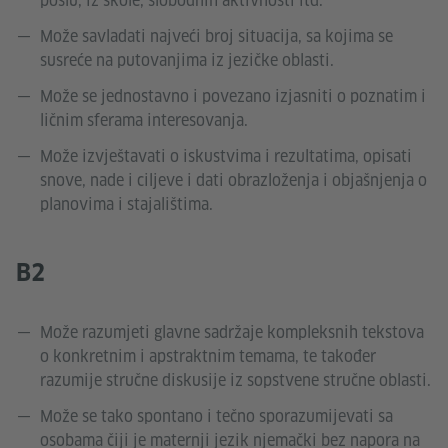
poslu, iz škole, slobodnih aktivnosti itd.
Može savladati najveći broj situacija, sa kojima se
susreće na putovanjima iz jezičke oblasti.
Može se jednostavno i povezano izjasniti o poznatim i
ličnim sferama interesovanja.
Može izvještavati o iskustvima i rezultatima, opisati
snove, nade i ciljeve i dati obrazloženja i objašnjenja o
planovima i stajalištima.
B2
Može razumjeti glavne sadržaje kompleksnih tekstova
o konkretnim i apstraktnim temama, te također
razumije stručne diskusije iz sopstvene stručne oblasti.
Može se tako spontano i tečno sporazumijevati sa
osobama čiji je maternji jezik njemački bez napora na