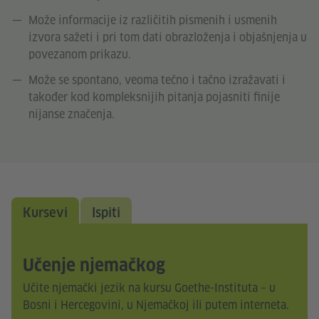
Može informacije iz različitih pismenih i usmenih
izvora sažeti i pri tom dati obrazloženja i objašnjenja u
povezanom prikazu.
Može se spontano, veoma tečno i tačno izražavati i
također kod kompleksnijih pitanja pojasniti finije
nijanse značenja.
Kursevi
Ispiti
Učenje njemačkog
Učite njemački jezik na kursu Goethe-Instituta – u
Bosni i Hercegovini, u Njemačkoj ili putem interneta.