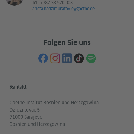
Tel.:
+387 33 570 008
arleta.hadzimuratovic@goethe.de
Folgen Sie uns
Service- und Informationsbereich
Kontakt
Goethe-Institut Bosnien und Herzegowina
Džidžikovac 5
71000 Sarajevo
Bosnien und Herzegowina