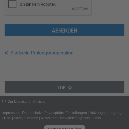
ABSENDEN
Startseite Prüfungskooperation
TOP
Zur klassischen Ansicht
Impressum
|
Datenschutz
|
Privatsphäre-Einstellungen
|
Nutzungsbedingungen
|
RSS
|
Soziale Medien
|
Newsletter
|
Newsletter Agenda
|
Links
Vertrag widerrufen