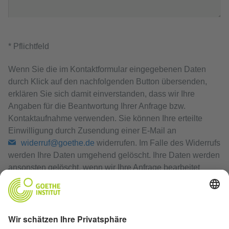
* Pflichtfeld
Wenn Sie die im Kontaktformular eingegebenen Daten
durch Klick auf den nachfolgenden Button übersenden,
erklären Sie sich damit einverstanden, dass wir Ihre
Angaben für die Beantwortung Ihrer Anfrage bzw.
Kontaktaufnahme verwenden. Sie können Ihre erteilte
Einwilligung durch Zusendung einer E-Mail an
widerruf@goethe.de
widerrufen. Im Falle des Widerrufs
werden Ihre Daten umgehend gelöscht. Ihre Daten werden
ansonsten gelöscht, wenn wir Ihre Anfrage bearbeitet
haben oder der Zweck der Speicherung entfallen ist.
Datenschutzerklärung