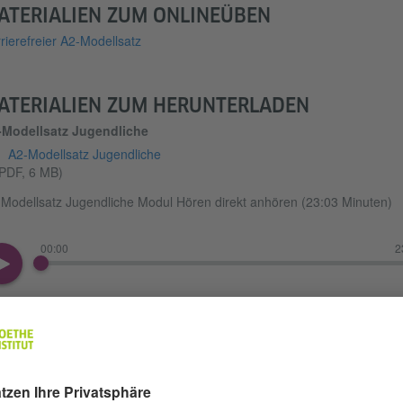
ATERIALIEN ZUM ONLINEÜBEN
rierefreier A2-Modellsatz
ATERIALIEN ZUM HERUNTERLADEN
-Modellsatz Jugendliche
A2-Modellsatz Jugendliche
PDF, 6 MB)
Modellsatz Jugendliche Modul Hören direkt anhören (23:03 Minuten)
00:00
2
A2-Modellsatz Jugendliche Modul Hören herunterladen
(MP4, 26 MB