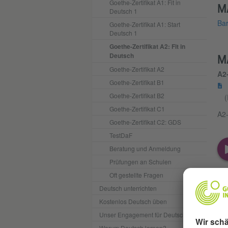
Goethe-Zertifikat A1: Fit in
M
Deutsch 1
Bar
Goethe-Zertifikat A1: Start
Deutsch 1
Goethe-Zertifikat A2: Fit in
Deutsch
M
Goethe-Zertifikat A2
A2
Goethe-Zertifikat B1
Goethe-Zertifikat B2
(
Goethe-Zertifikat C1
A2-
Goethe-Zertifikat C2: GDS
TestDaF
Beratung und Anmeldung
Prüfungen an Schulen
Oft gestellte Fragen
Deutsch unterrichten
Kostenlos Deutsch üben
Unser Engagement für Deutsch
Warum Deutsch lernen?