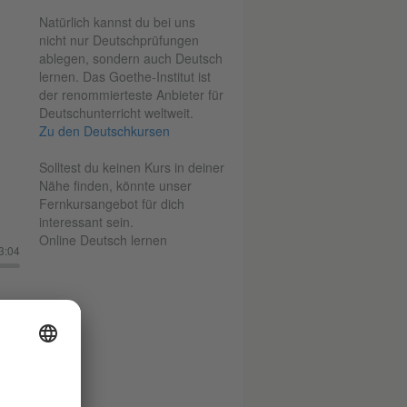
Natürlich kannst du bei uns
nicht nur Deutschprüfungen
ablegen, sondern auch Deutsch
lernen. Das Goethe-Institut ist
der renommierteste Anbieter für
Deutschunterricht weltweit.
Zu den Deutschkursen
Solltest du keinen Kurs in deiner
Nähe finden, könnte unser
Fernkursangebot für dich
interessant sein.
Online Deutsch lernen
3:04
)