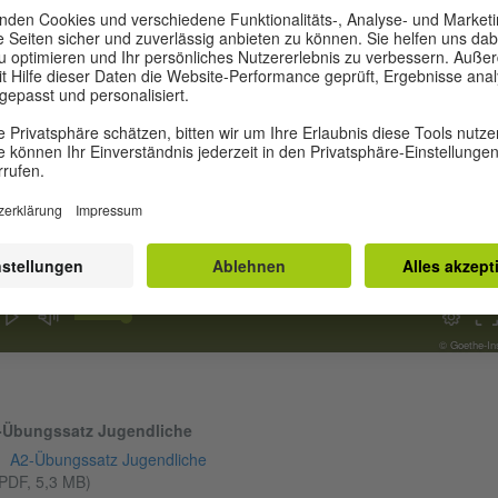
Modellsatz Jugendliche Modul Sprechen direkt ansehen (12:36 Minut
00:01
00:00
© Goethe-Ins
-Übungssatz Jugendliche
A2-Übungssatz Jugendliche
PDF, 5,3 MB)