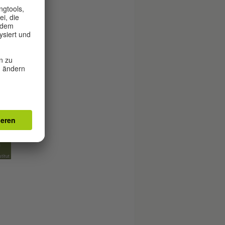
en)
titut