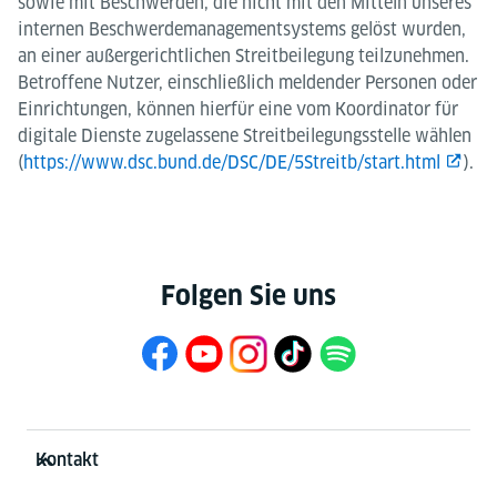
sowie mit Beschwerden, die nicht mit den Mitteln unseres
internen Beschwerdemanagementsystems gelöst wurden,
an einer außergerichtlichen Streitbeilegung teilzunehmen.
Betroffene Nutzer, einschließlich meldender Personen oder
Einrichtungen, können hierfür eine vom Koordinator für
digitale Dienste zugelassene Streitbeilegungsstelle wählen
(
https://www.dsc.bund.de/DSC/DE/5Streitb/start.html
).
Folgen Sie uns
Service- und Informationsbereich
Kontakt