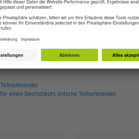
schäftsbedingungen
EFORMULAR
 Teilnehmende)
ür einen Deutschkurs (interne Teilnehmende)