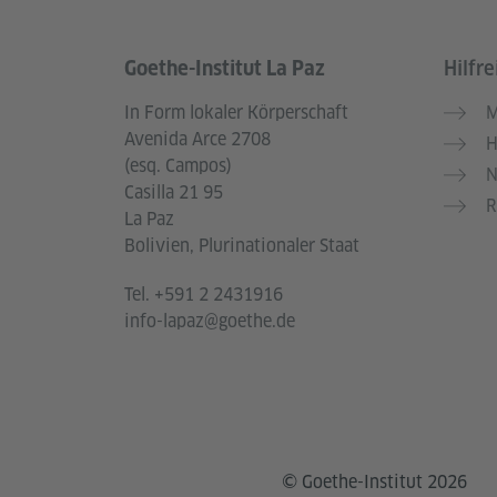
Goethe-Institut La Paz
Hilfre
Service- und Informationsbereich
In Form lokaler Körperschaft
M
Avenida Arce 2708
H
(esq. Campos)
N
Casilla 21 95
R
La Paz
Bolivien, Plurinationaler Staat
Tel.
+591 2 2431916
info-lapaz@goethe.de
© Goethe-Institut 2026