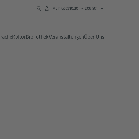
Mein Goethe.de
Deutsch
prache
Kultur
Bibliothek
Veranstaltungen
Über Uns