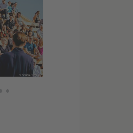
© Gupta Ashutosh