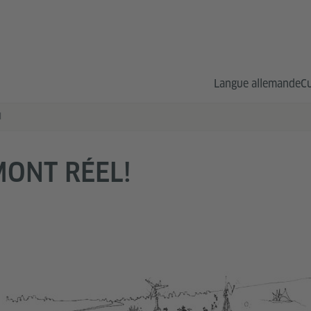
Langue allemande
Cu
l
ONT RÉEL!