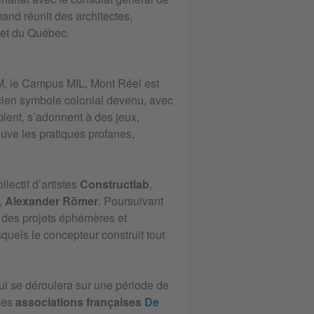
and réunit des architectes,
 et du Québec.
M, le Campus MIL, Mont Réel est
ncien symbole colonial devenu, avec
blent, s’adonnent à des jeux,
rouve les pratiques profanes,
lectif d’artistes
Constructlab
,
,
Alexander Römer
. Poursuivant
à des projets éphémères et
quels le concepteur construit tout
 qui se déroulera sur une période de
 les
associations françaises
De