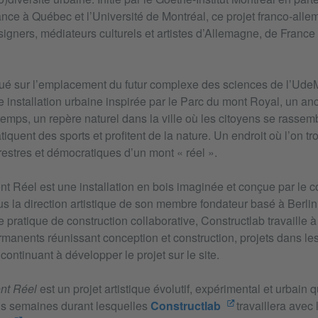
nce à Québec et l’Université de Montréal, ce projet franco-allem
igners, médiateurs culturels et artistes d’Allemagne, de France
tué sur l’emplacement du futur complexe des sciences de l’Ude
 installation urbaine inspirée par le Parc du mont Royal, un a
temps, un repère naturel dans la ville où les citoyens se rassem
tiquent des sports et profitent de la nature. Un endroit où l’on t
restres et démocratiques d’un mont « réel ».
t Réel est une installation en bois imaginée et conçue par le col
s la direction artistique de son membre fondateur basé à Berlin
 pratique de construction collaborative, Constructlab travaille 
manents réunissant conception et construction, projets dans les
continuant à développer le projet sur le site.
nt Réel
est un projet artistique évolutif, expérimental et urbain
ois semaines durant lesquelles
Constructlab
travaillera avec