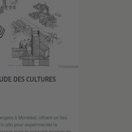
© ConstructLab
UDE DES CULTURES
rgera à Montréal, offrant un lieu
in situ pour expérimenter la
tenariat avec le consulat général de