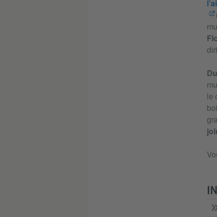
l’a
mu
Fl
dir
Du 
mul
le
boi
gra
joi
Vou
I