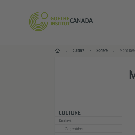
CANADA
Accueil
Culture
Societé
Mont Rée
M
CULTURE
Societé
Gegenüber