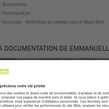
Événements
Participant/es
Excursion - Réflexions en chemin vers le Mont Réel
A DOCUMENTATION DE EMMANUELL