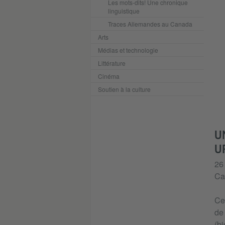
Les mots-dits! Une chronique
linguistique
Traces Allemandes au Canada
Arts
Médias et technologie
Littérature
Cinéma
Soutien à la culture
U
U
26 
Ca
Cet
de 
(bi