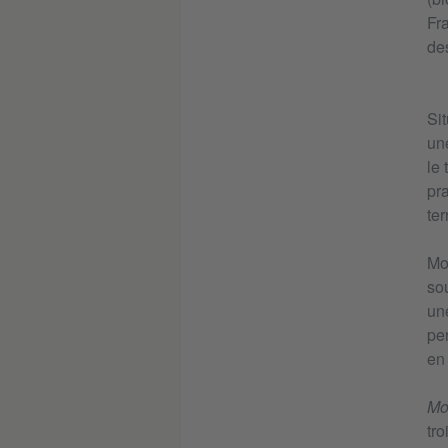
Fra
des
Si
une
le 
pra
ter
Mon
sou
une
per
en 
Mo
tr