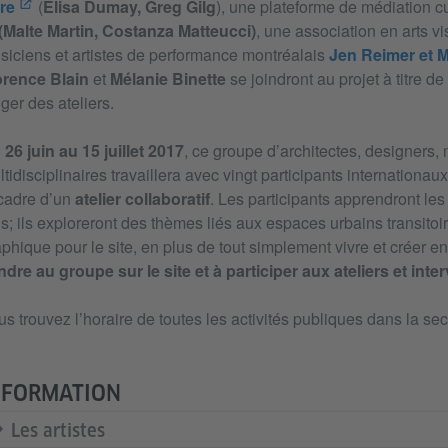
ire
(
Elisa Dumay, Greg Gilg
), une plateforme de médiation cu
(Malte Martin, Costanza Matteucci)
, une association en arts vi
siciens et artistes de performance montréalais
Jen Reimer et M
orence Blain
et
Mélanie Binette
se joindront au projet à titre de
iger des ateliers.
26 juin au 15 juillet 2017
, ce groupe d’architectes, designers, m
tidisciplinaires travaillera avec vingt participants internation
 cadre d’un
atelier collaboratif
. Les participants apprendront le
s; ils exploreront des thèmes liés aux espaces urbains transitoir
phique pour le site, en plus de tout simplement vivre et créer 
ndre au groupe sur le site et à participer aux ateliers et inte
s trouvez l’horaire de toutes les activités publiques dans la s
NFORMATION
Les artistes