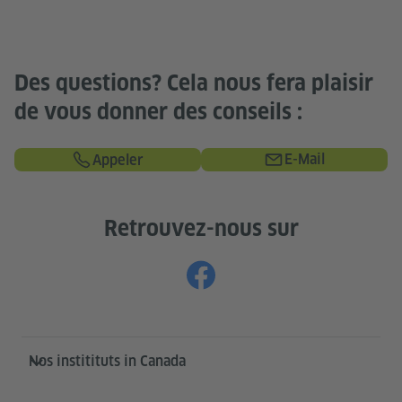
Des questions? Cela nous fera plaisir
de vous donner des conseils :
E-Mail
Appeler
Retrouvez-nous sur
Service- und Informationsbereich
Nos institituts in Canada