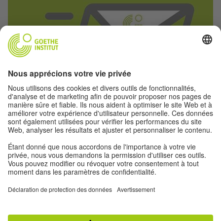
NOTRE INFOLETTRE
Abonnez-vous maintenant!
HAUT DE PAGE
Voir l'affichage classique
Mentions légales
|
Protection des données personnelles
|
Paramètres de
confidentialité
|
Conditions d'utilisation
|
RSS
|
Réseaux sociaux
|
Instagram