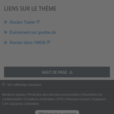
LIENS SUR LE THÈME
Rocker Trailer
Événement sur goethe.de
Rocker dans l'IMDB
HAUT DE PAGE
Voir l'affichage classique
Mentions légales
|
Protection des données personnelles
|
Paramètres de
confidentialité
|
Conditions d'utilisation
|
RSS
|
Réseaux sociaux
|
Instagram
CAN (Sprache)
|
Infolettres
Withdraw from contract