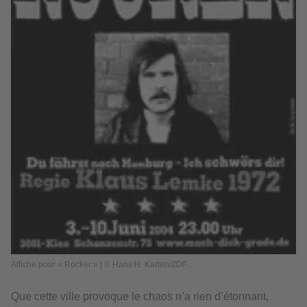
Affiche pour « Rocker » | © Hans H. Kaden/ZDF
Que cette ville provoque le chaos n’a rien d’étonnant,