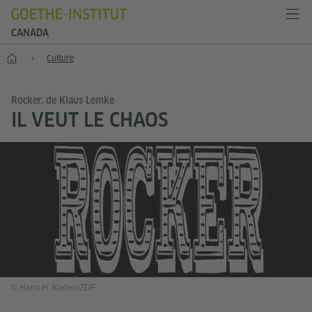
CANADA
Accueil
Culture
Rocker, de Klaus Lemke
IL VEUT LE CHAOS
© Hans H. Kaden/ZDF