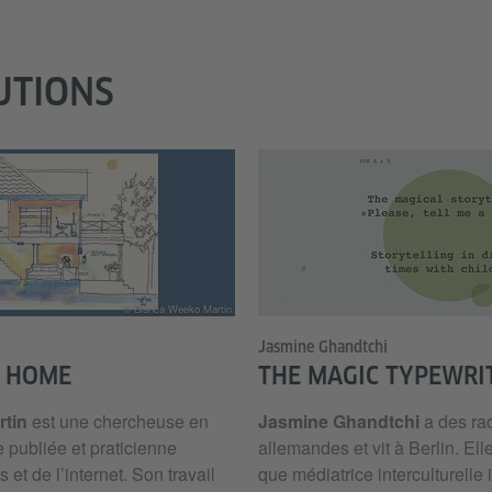
UTIONS
© Bianca Weeko Martin
Jasmine Ghandtchi
 HOME
THE MAGIC TYPEWRI
rtin
est une chercheuse en
Jasmine Ghandtchi
a des rac
e publiée et praticienne
allemandes et vit à Berlin. Elle
et de l’internet. Son travail
que médiatrice interculturelle