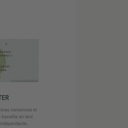
© Jasmine Ghandtschi
TER
ines iraniennes et
 travaille en tant
 indépendante,