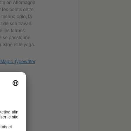
iste en Allemagne
 les points entre
a technologie, la
 de son travail.
elles formes
le se passionne
uisine et le yoga.
Magic Typewriter