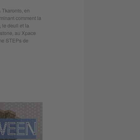
 à Tkaronto, en
xaminant comment la
le deuil et la
stone, au Xpace
amme STEPs de