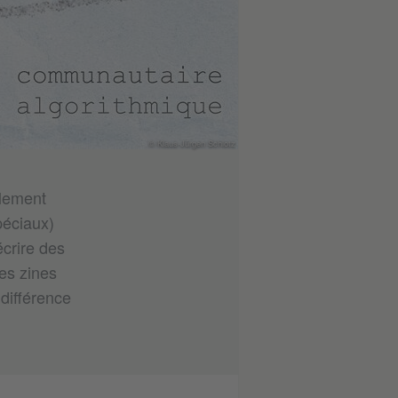
© Klaus-Jürgen Schlotz
alement
spéciaux)
écrire des
es zines
différence