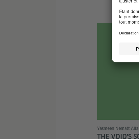
Yasmeen Nematt Alla
THE VOID'S 