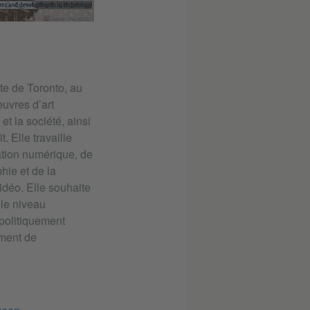
© Shireen Norouzi
ste de Toronto, au
uvres d’art
et la société, ainsi
. Elle travaille
ation numérique, de
hie et de la
idéo. Elle souhaite
 le niveau
 politiquement
iment de