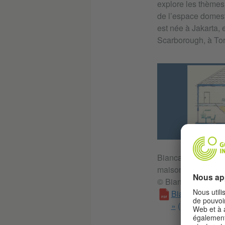
explore les thèmes 
de l’espace domesti
est née à Jakarta, 
Scarborough, à Tor
Bianca Weeko Mart
maison devient plus
© Bianca Weeko M
Bianca Weeko 
»
(PDF, 6 MB)