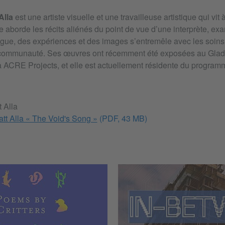
Alla
est une artiste visuelle et une travailleuse artistique qui vit
e aborde les récits aliénés du point de vue d’une interprète, e
ngue, des expériences et des images s’entremêle avec les soins, 
a communauté. Ses œuvres ont récemment été exposées au Glad
 à ACRE Projects, et elle est actuellement résidente du progr
 Alla
t Alla « The Void's Song »
(PDF, 43 MB)