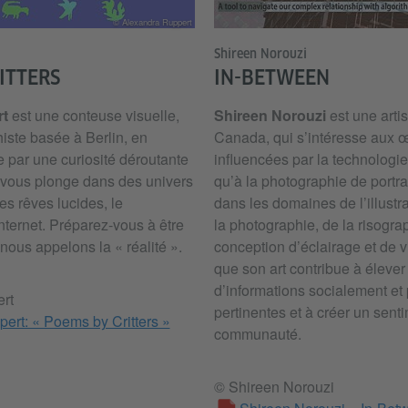
© Alexandra Ruppert
Shireen Norouzi
ITTERS
IN-BETWEEN
rt
est une conteuse visuelle,
Shireen Norouzi
est une arti
phiste basée à Berlin, en
Canada, qui s’intéresse aux œ
par une curiosité déroutante
influencées par la technologie 
e vous plonge dans des univers
qu’à la photographie de portrait
s rêves lucides, le
dans les domaines de l’illustr
nternet. Préparez-vous à être
la photographie, de la risograp
ous appelons la « réalité ».
conception d’éclairage et de v
que son art contribue à élever
d’informations socialement et
rt
pertinentes et à créer un sent
ert: « Poems by Critters »
communauté.
© Shireen Norouzi