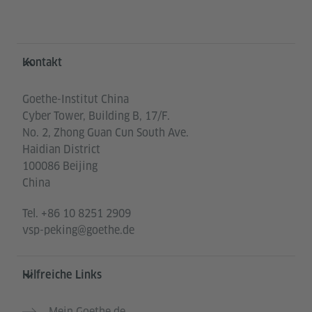
Service- und Informationsbereich
Kontakt
Goethe-Institut China
Cyber Tower, Building B, 17/F.
No. 2, Zhong Guan Cun South Ave.
Haidian District
100086 Beijing
China
Tel.
+86 10 8251 2909
vsp-peking@goethe.de
Hilfreiche Links
Mein Goethe.de