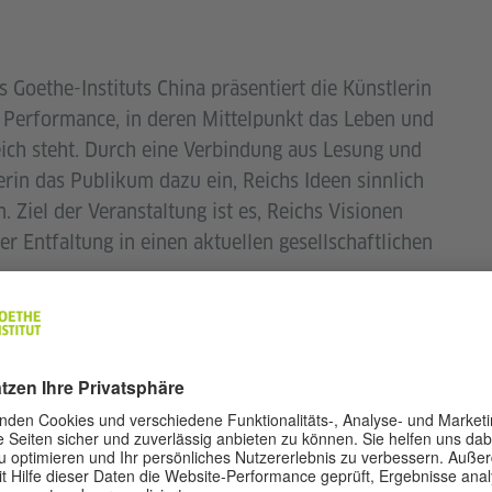
Goethe-Instituts China präsentiert die Künstlerin
e Performance, in deren Mittelpunkt das Leben und
ch steht. Durch eine Verbindung aus Lesung und
rin das Publikum dazu ein, Reichs Ideen sinnlich
 Ziel der Veranstaltung ist es, Reichs Visionen
r Entfaltung in einen aktuellen gesellschaftlichen
verybody: A Book About Freedom“ der britischen
Reichs, dessen Werk an der Schnittstelle von
gesiedelt ist. Reich wurde bekannt durch seine
 der Emotionen, gleichzeitig aber wegen seiner
rginalisiert.