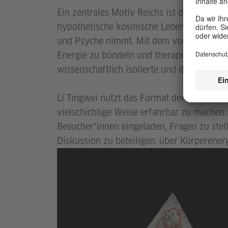
Ein zentrales Motiv Reichs ist das Konzept
hypothetische kosmische Lebensenergie, d
und Psyche nimmt. Mit dem von ihm entwi
Energie zu bündeln und therapeutisch nutz
wissenschaftlich isolierte und der insbeso
Li Tingwei nutzt das Format der Lecture
vielschichtige Weise erfahrbar zu machen.
Besucher*innen eingeladen, Fragen zu stel
Diskussion zu beteiligen: über Körperenerg