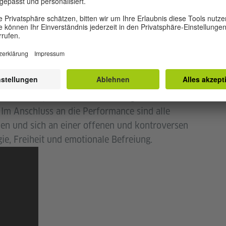
 des Orgons, eine von Reich postulierte
ie Einfluss auf Natur und Lebewesen, Biochemie
ckelten „Orgon-Akkumulator“ versuchte er, diese
bar zu machen – ein Ansatz, der ihn
ndere in der Medizin stark angezweifelt wurde.
 Performance, um Reichs Gedankengebäude auf
 Im Anschluss an die Performance sind alle
len und sich an einer offenen und kontroversen
ie, Freiheit und emotionale Befreiung.