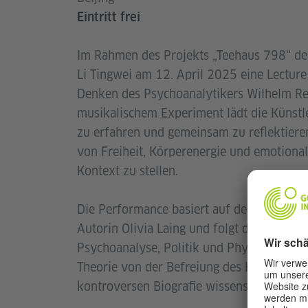
Eintritt frei
Im Rahmen des Projekts „Teehaus 798“ des 
Li Tingwei am 12. April 2025 eine Lectur
Denken des Psychoanalytikers Wilhelm Rei
musikalischem Experiment lädt die Künstle
zu erfahren und gemeinsam zu reflektieren.
von Freiheit, Körperenergie und emotionale
Kontext zu stellen.
Die Performance basiert auf dem Buch „E
Autorin Olivia Laing und folgt den Spuren 
Psychoanalyse, Politik und Physiologie an
Theorie von der Befreiung des Körpers und
kontroversen Biografie wissenschaftlich ma