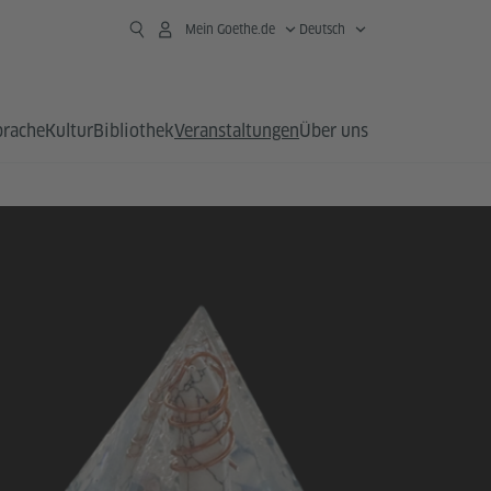
Mein Goethe.de
Deutsch
prache
Kultur
Bibliothek
Veranstaltungen
Über uns