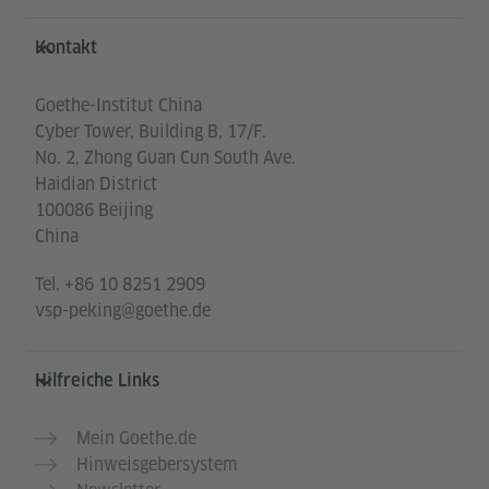
Service- und Informationsbereich
Kontakt
Goethe-Institut China
Cyber Tower, Building B, 17/F.
No. 2, Zhong Guan Cun South Ave.
Haidian District
100086 Beijing
China
Tel.
+86 10 8251 2909
vsp-peking@goethe.de
Hilfreiche Links
Mein Goethe.de
Hinweisgebersystem