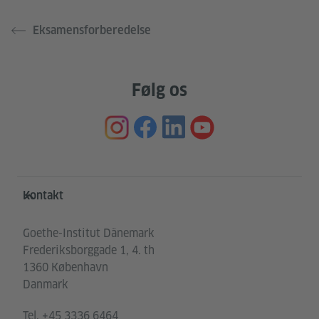
Eksamensforberedelse
Følg os
Service- und Informationsbereich
Kontakt
Goethe-Institut Dänemark
Frederiksborggade 1, 4. th
1360 København
Danmark
Tel.
+45 3336 6464