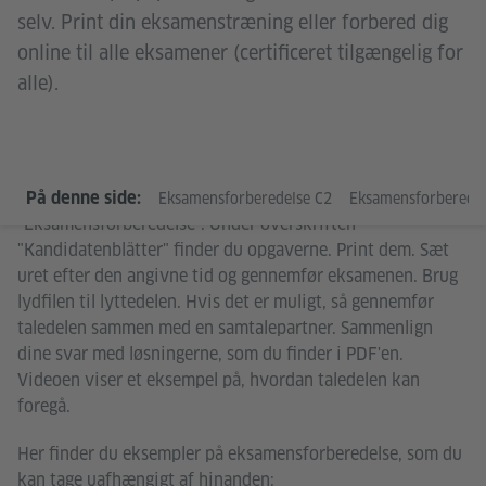
selv. Print din eksamenstræning eller forbered dig
online til alle eksamener (certificeret tilgængelig for
alle).
Vil du gerne øve en eksamenssituation? Åbn PDF-filen
På denne side:
Eksamensforberedelse C2
Eksamensforberedels
"Eksamensforberedelse". Under overskriften
"Kandidatenblätter" finder du opgaverne. Print dem. Sæt
uret efter den angivne tid og gennemfør eksamenen. Brug
lydfilen til lyttedelen. Hvis det er muligt, så gennemfør
taledelen sammen med en samtalepartner. Sammenlign
dine svar med løsningerne, som du finder i PDF'en.
Videoen viser et eksempel på, hvordan taledelen kan
foregå.
Her finder du eksempler på eksamensforberedelse, som du
kan tage uafhængigt af hinanden: