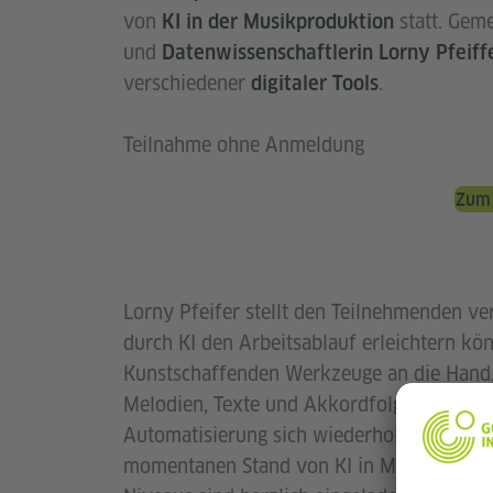
von
statt. Gem
KI in der Musikproduktion
und
Datenwissenschaftlerin Lorny Pfeiff
verschiedener
.
digitaler Tools
Teilnahme ohne Anmeldung
Zum
Lorny Pfeifer stellt den Teilnehmenden v
durch KI den Arbeitsablauf erleichtern kö
Kunstschaffenden Werkzeuge an die Hand, 
Melodien, Texte und Akkordfolgen bis hin
Automatisierung sich wiederholender Ablä
momentanen Stand von KI in Musik sowie 