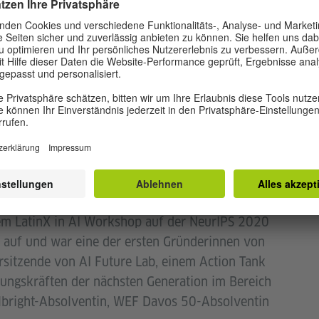
n Wissenshorizont zu erweitern.
vestorin und Datenwissenschaftlerin. Derzeit ist
dem Namen Drakaena in Lissabon ansässig und tritt
ergie erstreckt sich auch auf den musikalischen
ckbands in Los Angeles, San Francisco und
hen Aktivitäten arbeitet Lorny bei Web3 als
nach Lissabon kam, war sie jahrelang als Investorin
d Maschmeyer Group Ventures in Startups, die sich
undheit konzentrieren. Ihre Arbeit in der
em auf generative KI und Computer Vision. Einige
em LatinX in AI Workshop auf der NeurIPS 2020
n auf und war eine der ersten Gründerinnen von
rsitzende von AI Future Lab, einem Action Tank
ungskräften der nächsten Generation im Bereich
Fulbright-Absolventin, WEF Davos 50-Absolventin