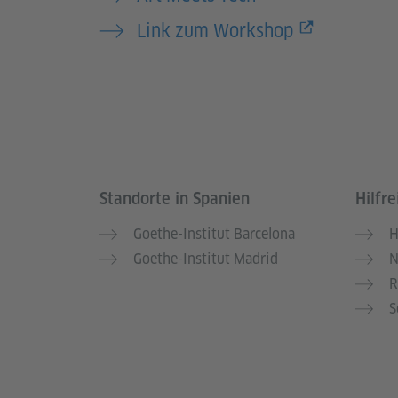
Link zum Workshop
Standorte in Spanien
Hilfre
Service- und Informationsbereich
Goethe-Institut Barcelona
H
Goethe-Institut Madrid
N
R
S