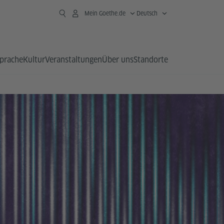
Mein Goethe.de
Deutsch
prache
Kultur
Veranstaltungen
Über uns
Standorte