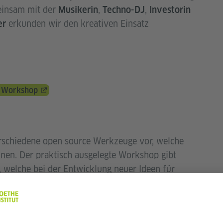
einsam mit der
,
,
Musikerin
Techno-DJ
Investorin
erkunden wir den kreativen Einsatz
er
 Workshop
erschiedene open source Werkzeuge vor, welche
nnen. Der praktisch ausgelegte Workshop gibt
welche bei der Entwicklung neuer Ideen für
 zu KI-gestützter Synthese und Sampling und der
ufe helfen. Lorny wird zusätzlich über den
Urheberrechte sprechen. Musiker*innen aller