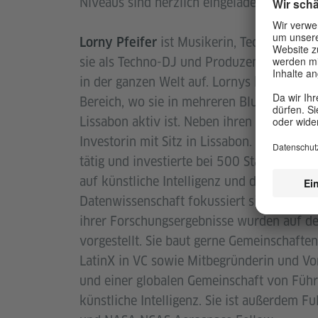
Niveaus sind herzlich eingeladen, um ihre
ist Musikerin, Techno-DJ, In
Lorny Pfeifer
sie als Techno-DJ und Produzentin unter 
in der ganzen Welt auf. Lornys kreative En
Bereich, wo sie in mehreren Blues- und Ro
Lissabon aktiv ist. Neben ihren musikalisc
Investorin mit Sitz in Lissabon. Bevor sie 
tätig und investierte bei 500 Startups un
auf künstliche Intelligenz und digitale Ges
Datenwissenschaft fokussiert sich vor all
ihrer Forschungsergebnisse wurden auf d
vorgestellt. Sie baut gerne Gemeinschafte
LatinX in VC sowie Mitbegründerin und Vo
und einer globalen Gemeinschaft von Führ
künstliche Intelligenz. Sie ist außerdem 