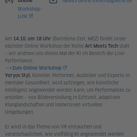
E-Mail
Tabea.Fuehrer.extern@goethe.de
Online
Workshop-
Link
Am
(Barcelona-Zeit; MEZ) findet unser
14.10. um 18 Uhr
nächster Online Workshop der Reihe
statt
Art Meets Tech
– wir widmen uns dieses Mal der KI im Bereich der Live-
Performance.
Zum Online Workshop
Künstler, Performer, Ausbilder und Experte in
Yoryos Styl,
mentaler Gesundheit, wird aufzeigen, wie künstliche
Intelligenz angewendet werden kann, um Performances zu
erstellen – von Bildererstellung in Echtzeit, adaptiven
Klanglandschaften und immersiven virtuellen
Umgebungen.
Er wird in das Thema von VR eintauchen und
veranschaulichen, wie vielfältig KI angewendet werden