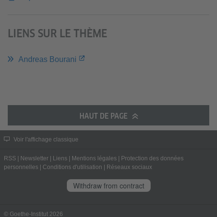
LIENS SUR LE THÈME
Andreas Bourani
HAUT DE PAGE
Voir l'affichage classique
RSS
|
Newsletter
|
Liens
|
Mentions légales
|
Protection des données
personnelles
|
Conditions d'utilisation
|
Réseaux sociaux
Withdraw from contract
© Goethe-Institut 2026