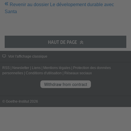
Revenir au dossier Le dévelopement durable avec
Santa
HAUT DE PAGE
Voir l'affichage classique
RSS
|
Newsletter
|
Liens
|
Mentions légales
|
Protection des données
personnelles
|
Conditions d'utilisation
|
Réseaux sociaux
Withdraw from contract
© Goethe-Institut 2026