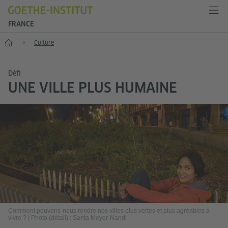
FRANCE
Accueil
Culture
Défi
UNE VILLE PLUS HUMAINE
Comment pouvons-nous rendre nos villes plus vertes et plus agréables à
vivre ?
|
Photo (détail) : Santa Meyer-Nandi