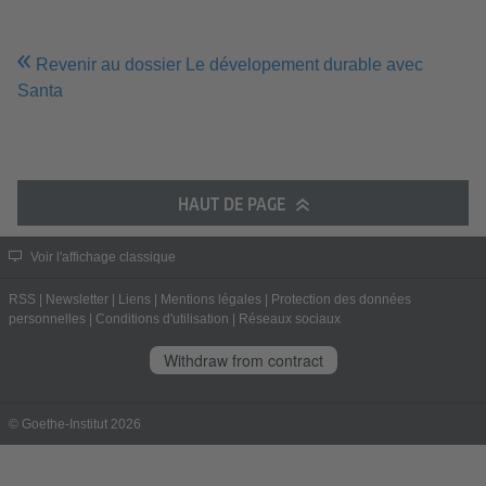
Revenir au dossier Le dévelopement durable avec
Santa
HAUT DE PAGE
Voir l'affichage classique
RSS
|
Newsletter
|
Liens
|
Mentions légales
|
Protection des données
personnelles
|
Conditions d'utilisation
|
Réseaux sociaux
Withdraw from contract
© Goethe-Institut 2026