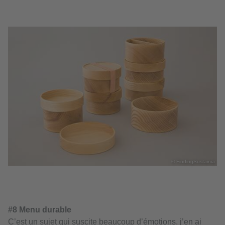
© FindingSustainia
#8 Menu durable
C’est un sujet qui suscite beaucoup d’émotions, j’en ai