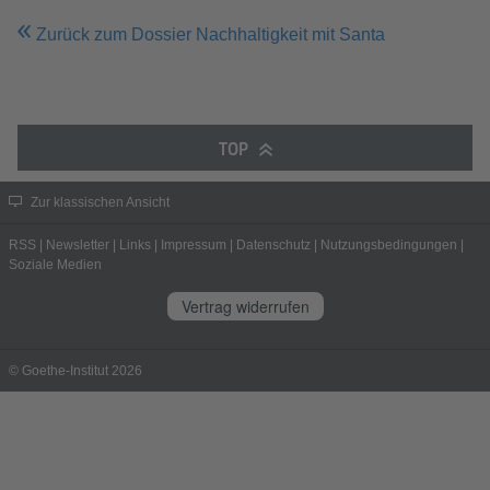
Zurück zum Dossier Nachhaltigkeit mit Santa
TOP
Zur klassischen Ansicht
RSS
|
Newsletter
|
Links
|
Impressum
|
Datenschutz
|
Nutzungsbedingungen
|
Soziale Medien
Vertrag widerrufen
© Goethe-Institut 2026