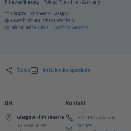
|
Fokus: Films from Germany
Filmvorführung
Glasgow Film Theatre , Glasgow
Sprache
Deutsch mit englischen Untertiteln
Teil der Reihe:
Fokus: Films from Germany
Teilen
Im Kalender speichern
Ort
Kontakt
Telefon
+44 141 3322 555
Glasgow Film Theatre
E-Mail
12 Rose Street
culture-