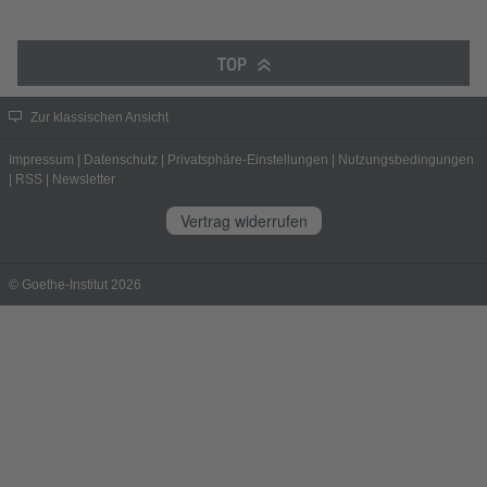
TOP
Zur klassischen Ansicht
Impressum
|
Datenschutz
|
Privatsphäre-Einstellungen
|
Nutzungsbedingungen
|
RSS
|
Newsletter
Vertrag widerrufen
© Goethe-Institut 2026