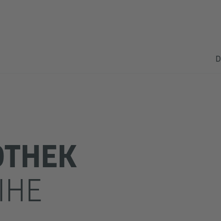
D
OTHEK
IHE