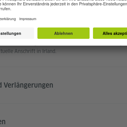
HBEDINGUNGEN
stenlos und offen für alle. Beantragen Sie Ihren Bibliot
vorbei und registrieren Sie sich direkt vor Ort. Einzige
uelle Anschrift in Irland.
nd Verlängerungen
en