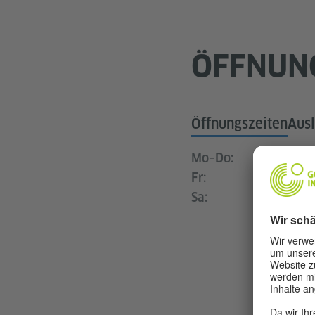
ÖFFNUN
Öffnungszeiten
Ausl
Mo–Do:
Fr:
Sa: