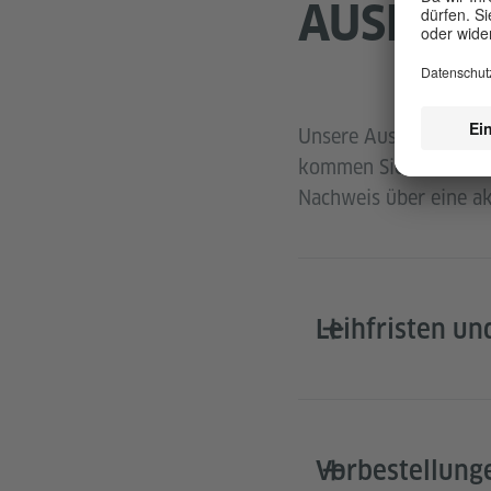
AUSLEI
Unsere Ausleihe ist ko
kommen Sie persönlich 
Nachweis über eine akt
Leihfristen u
Vorbestellung