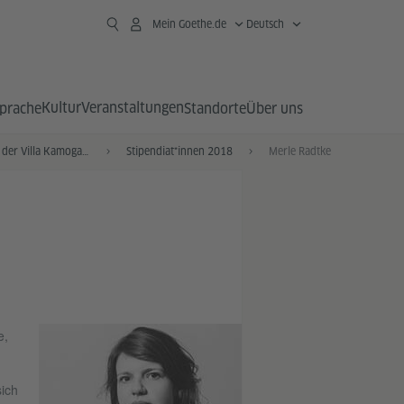
Mein Goethe.de
Deutsch
Kultur
Veranstaltungen
prache
Standorte
Über uns
Stipendiat*innen der Villa Kamogawa
Stipendiat*innen 2018
Merle Radtke
e,
sich