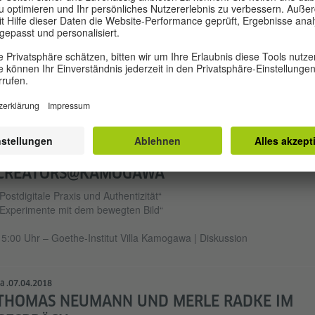
Mehr Informationen
Akzeptieren
ALENDER
3.03.2018
CREATORS@KAMOGAWA
Postdigitale Praxis und Authentizität“
„Experimente mit dem bewegten Bild“
15:00 Uhr – Goethe-Institut Villa Kamogawa | Diskussion
a .07.04.2018
THOMAS NEUMANN UND MERLE RADKE IM