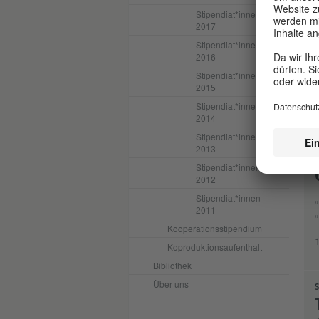
Stipendiat*innen
2017
Stipendiat*innen
2016
Stipendiat*innen
2015
Stipendiat*innen
K
2014
Stipendiat*innen
2013
0
Stipendiat*innen
2012
„
Stipendiat*innen
2011
Kooperationsstipendium
Koproduktionsaufenthalt
Bibliothek
Über uns
S