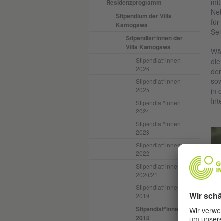
mit
Residenzprogramm
Neb
Stipendium der Villa
für
Kamogawa
Sei
Stipendiat*innen der
Villa Kamogawa
Wäh
Stipendiat*innen
die
2026
der
sow
Stipendiat*innen
2025
in 
Int
Stipendiat*innen
2024
Stipendiat*innen
2023
Stipendiat*innen
2022
Stipendiat*innen
2020/21
Stipendiat*innen
2019
Stipendiat*innen
2018