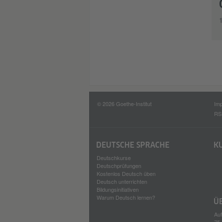
© 2026 Goethe-Institut
Im
RS
DEUTSCHE SPRACHE
K
Deutschkurse
Deutschprüfungen
Kostenlos Deutsch üben
Deutsch unterrichten
Bildungsinitiativen
Warum Deutsch lernen?
Ü
Auf