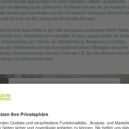
 künstlerischer Appropriation im (post-)digitalen Zeitalter auseinander.
en der Beteiligung an zahlreichen Publikationen war sie als Kuratorin u
 die Hamburger Kunsthalle und den Kunstverein Harburger Bahnhof täti
t Juli 2018 ist sie die Leiterin der Kunsthalle Münster.
rend ihres Aufenthalts in der Villa Kamogawa entwickelte Merle Radtk
 Inhalte ihrer Dissertation im kulturellen Kontext Japans weiter. Im Kont
 Untersuchung von Formen der Wiederholung, Aneignung und Kopie
ie des Stellenwerts und der Konnotationen dieser Strategien besuchte 
diesem Zusammenhang relevante Orte wie z.B. den Ise Schrein und füh
erviews mit Kulturschaffenden.
Wir benötigen Ihre Zustimmung, um den
YouTube Video-Service zu laden!
Wir verwenden einen Service eines Drittanbieters, um
Videoinhalte einzubetten. Dieser Service kann Daten zu
Ihren Aktivitäten sammeln. Bitte lesen Sie die Details durch
und stimmen Sie der Nutzung des Service zu, um dieses
Video anzusehen.