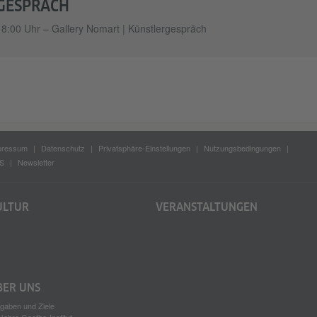
GESPRÄCH
18:00 Uhr – Gallery Nomart | Künstlergespräch
pressum
Datenschutz
Privatsphäre-Einstellungen
Nutzungsbedingungen
S
Newsletter
ULTUR
VERANSTALTUNGEN
BER UNS
gaben und Ziele