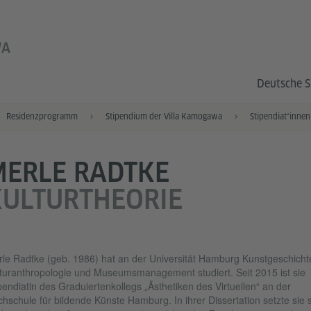
WA
Deutsche S
Residenzprogramm
Stipendium der Villa Kamogawa
MERLE RADTKE
KULTURTHEORIE
le Radtke (geb. 1986) hat an der Universität Hamburg Kunstgeschicht
turanthropologie und Museumsmanagement studiert. Seit 2015 ist sie
pendiatin des Graduiertenkollegs „Ästhetiken des Virtuellen“ an der
hschule für bildende Künste Hamburg. In ihrer Dissertation setzte sie 