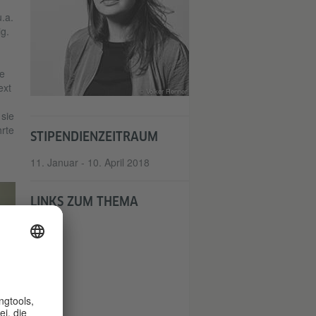
.a.
g.
e
ext
© Volker Renner
sie
rte
STIPENDIENZEITRAUM
11. Januar - 10. April 2018
LINKS ZUM THEMA