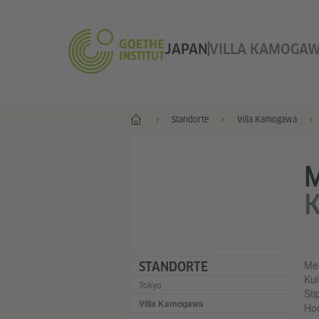
JAPAN
VILLA KAMOGA
Start
Standorte
Villa Kamogawa
Mer
STANDORTE
Kul
Tokyo
Sti
Villa Kamogawa
Hoc