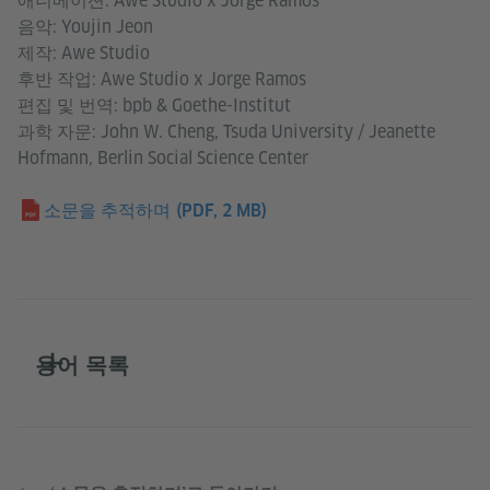
애니메이션: Awe Studio x Jorge Ramos
음악: Youjin Jeon
제작: Awe Studio
후반 작업: Awe Studio x Jorge Ramos
편집 및 번역: bpb & Goethe-Institut
과학 자문: John W. Cheng, Tsuda University / Jeanette
Hofmann, Berlin Social Science Center
소문을 추적하며
(PDF, 2 MB)
용어 목록