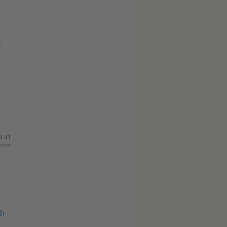
)
9:41
B)