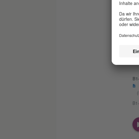
B1
(
B1-