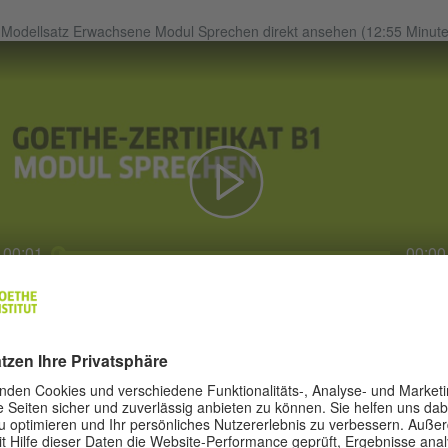
Modellsatz Erwachsene Modul Sprechen direkt ansehen (12:55 Minute
00:01
00:00
© Goethe-Ins
-Übungssatz Erwachsene
B1-Übungssatz Erwachsene
PDF, 4 MB)
Übungssatz Erwachsene Modul Hören direkt anhören (39:13 Minuten)