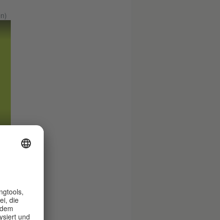
n)
titut