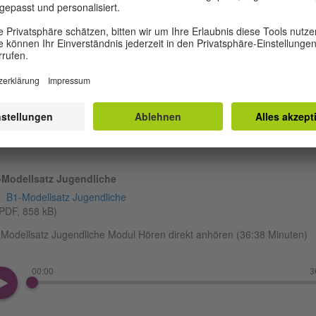
00:00
3
B1-Übungssatz Erwachsene Modul Hören herunterladen
(MP4, 38 M
-Modellsatz Jugendliche
B1-Modellsatz Jugendliche
PDF, 858 kB)
Modellsatz Jugendliche Modul Hören direkt anhören (36:38 Minuten)
00:00
3