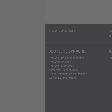
© 2026 Goethe-Institut
Im
RS
DEUTSCHE SPRACHE
K
Deutschkurse in Kasachstan
Th
Deutschprüfungen
Deutsch unterrichten
Kostenlos Deutsch üben
Unser Engagement für Deutsch
Warum Deutsch lernen?