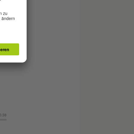
9:14
B)
6:38