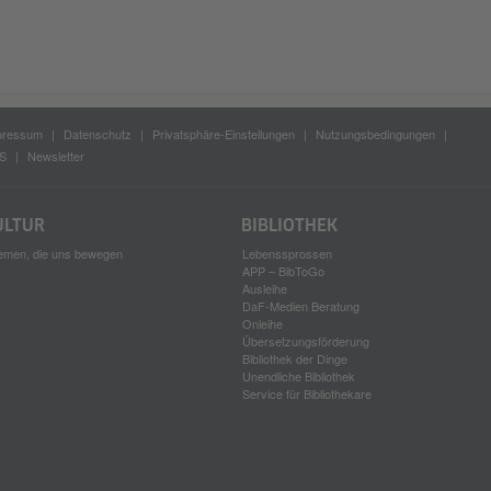
pressum
Datenschutz
Privatsphäre-Einstellungen
Nutzungsbedingungen
S
Newsletter
ULTUR
BIBLIOTHEK
emen, die uns bewegen
Lebenssprossen
APP – BibToGo
Ausleihe
DaF-Medien Beratung
Onleihe
Übersetzungsförderung
Bibliothek der Dinge
Unendliche Bibliothek
Service für Bibliothekare