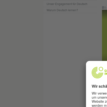
Unser Engagement für Deutsch
B1-
Warum Deutsch lernen?
B1
(
B1-