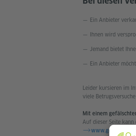
Bei diesen Ve
Ein Anbieter verkau
Ihnen wird verspro
Jemand bietet Ihnen
Ein Anbieter möcht
Leider kursieren im I
viele Betrugsversuche
Mit einem gefälschten
Auf dieser Seite kann
www.goethe.de/v