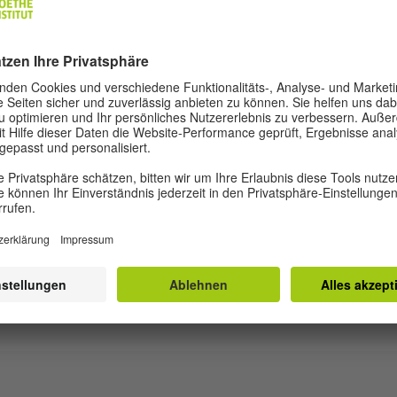
pruefungen@goethe.de
.
r alles Verdächtige an
ung gründlich nach.
ebote von gefälschten Goethe-Zertifikaten vorzugehen u
r uns vor, Strafanzeige zu erstatten. In Betracht kommen
 Kennzeichenverletzung (§§ 143, 143a MarkenG) sowie d