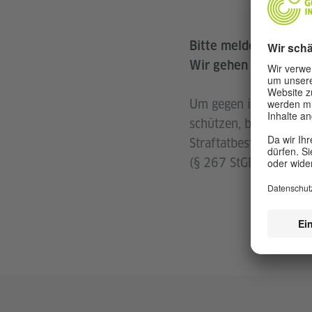
Bitte melden Sie dahe
Wir gehen jeder Meld
Um gegen illegale Ang
schützen, behalten wi
Straftatbestände der
(§ 267 StGB).