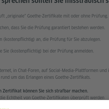
rsprechen sollten Sie misstrauisch s
ft „originale“ Goethe-Zertifikate mit oder ohne Prüfung.
chen, dass Sie die Prüfung garantiert bestehen werden.
 (kostenpflichtig) an, die Prüfung für Sie abzulegen.
e Sie (kostenpflichtig) bei der Prüfung anmelden.
nternet, in Chat-Foren, auf Social-Media-Plattformen und
 rund um das Erlangen eines Goethe-Zertifikats.
 Zertifikat können Sie sich strafbar machen.
 die Echtheit von Goethe-Zertifikaten überprüft werden
erify