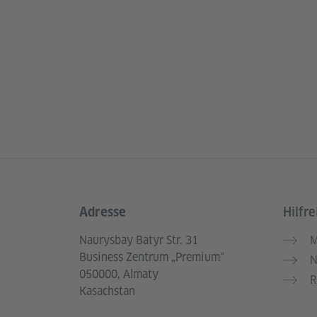
Adresse
Hilfre
Service- und Informationsbereich
Naurysbay Batyr Str. 31
M
Business Zentrum „Premium“
N
050000, Almaty
R
Kasachstan