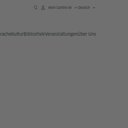
Mein Goethe.de
Deutsch
prache
Kultur
Bibliothek
Veranstaltungen
Über Uns