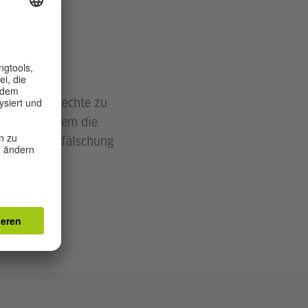
nd unsere Rechte zu
 unter anderem die
er Urkundenfälschung