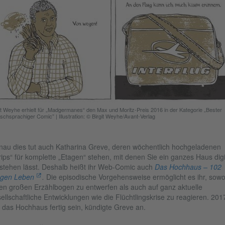
it Weyhe erhielt für „Madgermanes“ den Max und Moritz-Preis 2016 in der Kategorie „Bester
tschsprachiger Comic”
|
Illustration: © Birgit Weyhe/Avant-Verlag
au dies tut auch Katharina Greve, deren wöchentlich hochgeladenen
rips“ für komplette „Etagen“ stehen, mit denen Sie ein ganzes Haus digi
stehen lässt. Deshalb heißt ihr Web-Comic auch
Das Hochhaus – 102
agen Leben
.
Die episodische Vorgehensweise ermöglicht es ihr, sowo
en großen Erzählbogen zu entwerfen als auch auf ganz aktuelle
ellschaftliche Entwicklungen wie die Flüchtlingskrise zu reagieren. 201
l das Hochhaus fertig sein, kündigte Greve an.