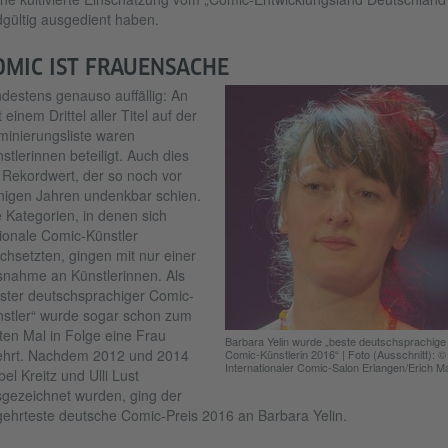
gültig ausgedient haben.
OMIC IST FRAUENSACHE
destens genauso auffällig: An
t einem Drittel aller Titel auf der
inierungsliste waren
stlerinnen beteiligt. Auch dies
 Rekordwert, der so noch vor
igen Jahren undenkbar schien.
e Kategorien, in denen sich
ionale Comic-Künstler
chsetzten, gingen mit nur einer
nahme an Künstlerinnen. Als
ster deutschsprachiger Comic-
stler“ wurde sogar schon zum
tten Mal in Folge eine Frau
Barbara Yelin wurde „beste deutschsprachige
ehrt. Nachdem 2012 und 2014
Comic-Künstlerin 2016“
|
Foto (Ausschnitt): ©
Internationaler Comic-Salon Erlangen/Erich Ma
bel Kreitz und Ulli Lust
gezeichnet wurden, ging der
ehrteste deutsche Comic-Preis 2016 an Barbara Yelin.