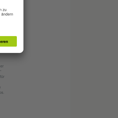
iben
res
en
auf
die
er
“
für
e
ps.