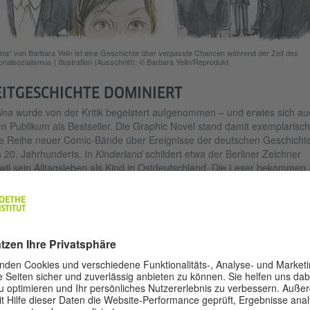
ina“ von Barbara Yelin ist eine Geschichte über verpasste Chancen während der Zeit des
onalsozialismus
|
Illustration (Ausschnitt): © Barbara Yelin/Reprodukt
EITGESCHICHTE DOMINIERT
ina
wurde von der Kritik begeistert aufgenommen – und erwies sich au
m Publikum als Bestseller. Die Graphic Novel stand damit exemplarisch
e Reihe neuer Comic-Bände über Ereignisse der deutschen Geschicht
 20. Jahrhunderts. In
Kinderland
schildert etwa der Berliner Zeichner
il sein Alltagsleben als Kind in Ostdeutschland. Die Leser bekommen
ei ein sehr eindringliches Gefühl für die Verhältnisse im Jahr des
erfalls.
Noch mehr Unbekanntes aus d
DDR-Zeit gibt es in
Madgerman
von Birgit Weyhe zu entdecken.
Madgermanes nennen sich die 
Mosambik angeworbenen Arbeit
die in den 1970er-Jahren in die
DDR kamen, aber nach 1990 ni