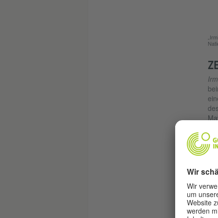
„Irm
Nati
Z
Irm
bei
ein
des
Maw
dab
Mau