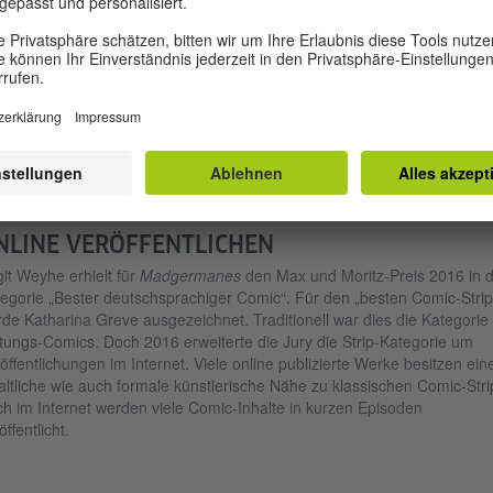
im vereinigten Deutschland ble
durften. Zurück in Afrika fühlten
sich viele der mehreren
Hunderttausend Menschen um
ihre Zukunft und große Teile ih
zu DDR-Zeiten zurückbehalten
c-Künstlerin Birgit Weyhe wuchs in Afrika auf
Lohnes betrogen. Ein Unrecht, 
o (Ausschnitt): © Avant-Verlag
das jetzt eine Comic-Künstlerin 
merksamkeit lenkt, die selbst in Afrika aufgewachsen ist.
NLINE VERÖFFENTLICHEN
git Weyhe erhielt für
Madgermanes
den Max und Moritz-Preis 2016 in d
egorie „Bester deutschsprachiger Comic“. Für den „besten Comic-Strip
de Katharina Greve ausgezeichnet. Traditionell war dies die Kategorie 
tungs-Comics. Doch 2016 erweiterte die Jury die Strip-Kategorie um
öffentlichungen im Internet. Viele online publizierte Werke besitzen ein
altliche wie auch formale künstlerische Nähe zu klassischen Comic-Stri
h im Internet werden viele Comic-Inhalte in kurzen Episoden
öffentlicht.