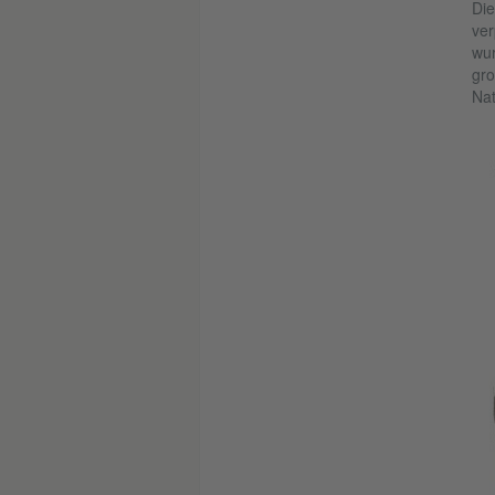
Die
ver
wur
gro
Nat