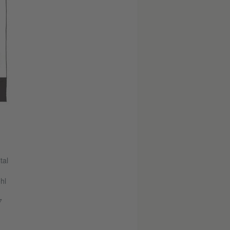
tal
hl
7