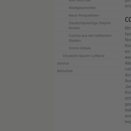
end
Waldgeschichten
Neue Perspektiven
C
Deutschsprachige Graphic
Min
Novels
fas
Comics aus den baltischen
Nom
Staaten
Kün
Comic-Videos
ein
Deutsche Spuren Lettland
wen
All
Service
nat
Bibliothek
dur
Aus
„be
Kün
dri
ge
Isa
aus
beg