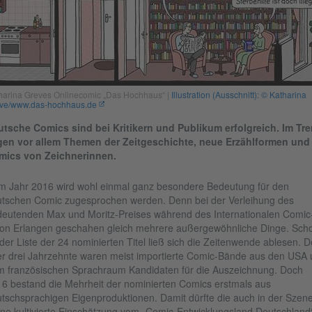
harina Greves Onlinecomic „Das Hochhaus“ |
Illustration (Ausschnitt): © Katharina
ve/www.das-hochhaus.de
tsche Comics sind bei Kritikern und Publikum erfolgreich. Im Tr
egen vor allem Themen der Zeitgeschichte, neue Erzählformen und
mics von Zeichnerinnen.
 Jahr 2016 wird wohl einmal ganz besondere Bedeutung für den
tschen Comic zugesprochen werden. Denn bei der Verleihung des
eutenden Max und Moritz-Preises während des Internationalen Comic
on Erlangen geschahen gleich mehrere außergewöhnliche Dinge. Sch
der Liste der 24 nominierten Titel ließ sich die Zeitenwende ablesen. 
r drei Jahrzehnte waren meist importierte Comic-Bände aus den USA
 französischen Sprachraum Kandidaten für die Auszeichnung. Doch
6 bestand die Mehrheit der nominierten Comics erstmals aus
tschsprachigen Eigenproduktionen. Damit dürfte die auch in der Szen
ne kultivierte Einschätzung vom „Comic-Entwicklungsland Deutschland