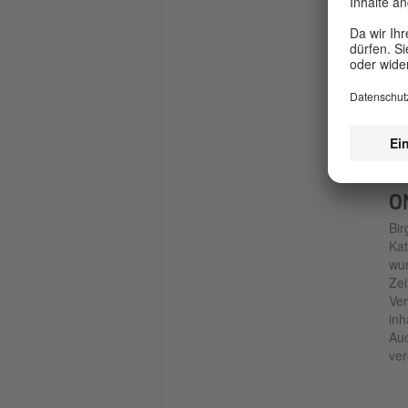
Comi
|
Fot
Auf
O
Bir
Kat
wur
Zei
Ver
inh
Auc
ver