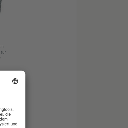
ch
 für
e
er
es
in
er,
cht