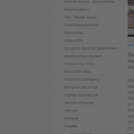
Hannah Arendt - Unverzichtbar
Streamingtipps
Film, Theater, Musik
Hosentaschenbücher
Demokratie
Kafka 2024
Kat
Gre
Die grüne Seite der Bibliotheken
Deu
[Multi]mediakompetenz
li
Radiobrücke 2022
Co
World Wild Wald
Künstliche Intelligenz
Dem
deu
Bibliothek der Dinge
bed
Digitale Gesellschaft
Sal
Sounds of Europe
an 
übe
Literatur
dem
Klartexte
201
Comics
deu
ger
Alle heißt Alle