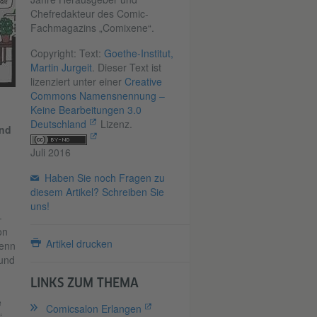
Chefredakteur des Comic-
Fachmagazins „Comixene“.
Copyright: Text:
Goethe-Institut,
Martin Jurgeit
. Dieser Text ist
lizenziert unter einer
Creative
Commons Namensnennung –
Keine Bearbeitungen 3.0
Deutschland
Lizenz.
end
Juli 2016
Haben Sie noch Fragen zu
diesem Artikel? Schreiben Sie
uns!
-
on
Artikel drucken
Denn
 und
LINKS ZUM THEMA
e
Comicsalon Erlangen
“