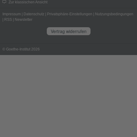
Zur klassischen Ansicht
Impressum
|
Datenschutz
|
Privatsphäre-Einstellungen
|
Nutzungsbedingungen
|
RSS
|
Newsletter
Vertrag widerrufen
© Goethe-Institut 2026