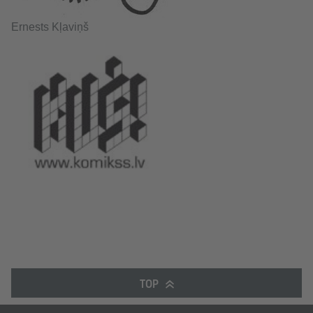
Ernests Kļaviņš
TOP