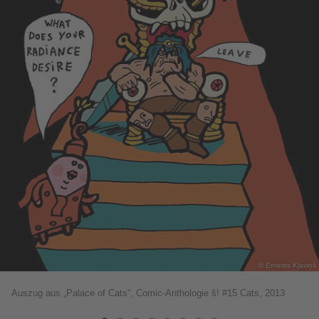
© Ernests Kļaviņš
Auszug aus „Palace of Cats“, Comic-Anthologie š! #15 Cats, 2013