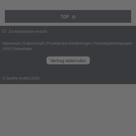
TOP
Zur klassischen Ansicht
Impressum
|
Datenschutz
|
Privatsphäre-Einstellungen
|
Nutzungsbedingungen
|
RSS
|
Newsletter
Vertrag widerrufen
© Goethe-Institut 2026