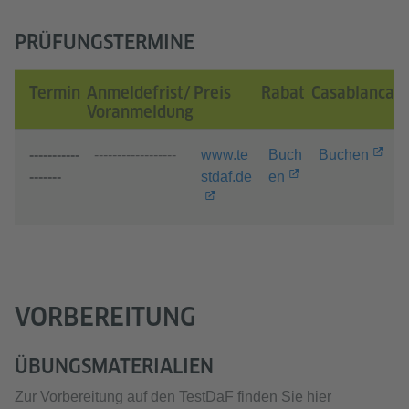
PRÜFUNGSTERMINE
Termin
Anmelde­frist/
Preis
Rabat
Casablanca
Voranmeldung
-----------
------------------
www.te
Buch
Buchen
-------
stdaf.de
en
VORBEREITUNG
ÜBUNGSMATERIALIEN
Zur Vorbereitung auf den TestDaF finden Sie hier