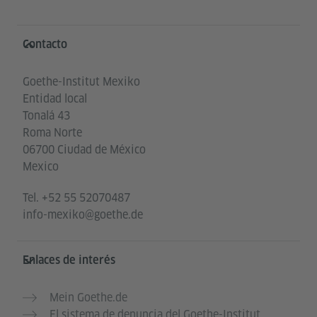
Service- und Informationsbereich
Contacto
Goethe-Institut Mexiko
Entidad local
Tonalá 43
Roma Norte
06700 Ciudad de México
Mexico
Tel.
+52 55 52070487
info-mexiko@goethe.de
Enlaces de interés
Mein Goethe.de
El sistema de denuncia del Goethe-Institut