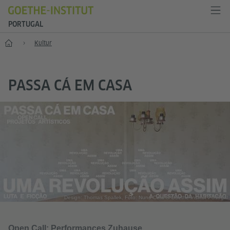
PORTUGAL
Start
Kultur
PASSA CÁ EM CASA
Design: Thomas Spallek, Foto: Nuno Cera © Goethe-Institut Portugal
Open Call: Performances Zuhause