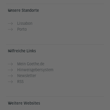
Service- und Informationsbereich
Unsere Standorte
Lissabon
Porto
Hilfreiche Links
Mein Goethe.de
Hinweisgebersystem
Newsletter
RSS
Weitere Websites