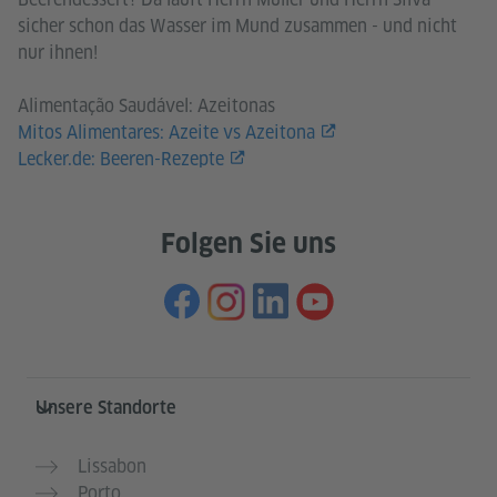
sicher schon das Wasser im Mund zusammen - und nicht
nur ihnen!
Alimentação Saudável: Azeitonas
Mitos Alimentares: Azeite vs Azeitona
Lecker.de: Beeren-Rezepte
Folgen Sie uns
Service- und Informationsbereich
Unsere Standorte
Lissabon
Porto