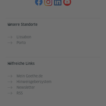
Service- und Informationsbereich
Unsere Standorte
Lissabon
Porto
Hilfreiche Links
Mein Goethe.de
Hinweisgebersystem
Newsletter
RSS