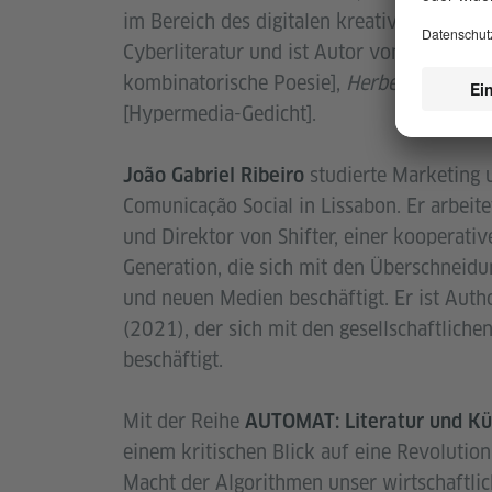
im Bereich des digitalen kreativen Schreib
Cyberliteratur und ist Autor von
Poemas n
kombinatorische Poesie],
Herberto Helder,
[Hypermedia-Gedicht].
studierte Marketing 
João Gabriel Ribeiro
Comunicação Social in Lissabon. Er arbeite
und Direktor von Shifter, einer kooperativ
Generation, die sich mit den Überschneid
und neuen Medien beschäftigt. Er ist Auth
(2021), der sich mit den gesellschaftliche
beschäftigt.
Mit der Reihe
AUTOMAT: Literatur und Kün
einem kritischen Blick auf eine Revolution 
Macht der Algorithmen unser wirtschaftlich