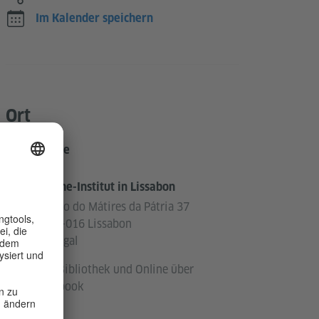
Im Kalender speichern
Ort
Online
Goethe-Institut in Lissabon
Campo do Mátires da Pátria 37
1169-016 Lissabon
Portugal
Ort: Bibliothek und Online über
Facebook