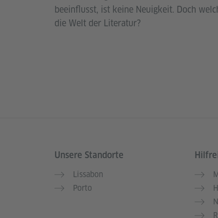
beeinflusst, ist keine Neuigkeit. Doch wel
die Welt der Literatur?
Unsere Standorte
Hilfre
Service- und Informationsbereich
Lissabon
M
Porto
H
N
R