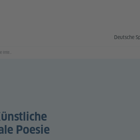
Deutsche S
Script oder Schrift: Künstliche Intelligenz und digitale Poesie
Künstliche
ale Poesie