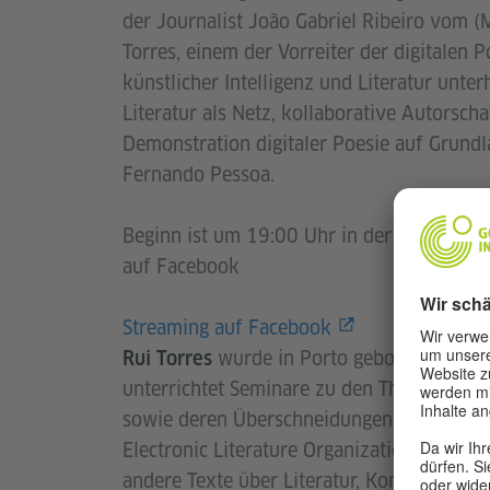
der Journalist João Gabriel Ribeiro vom (
Torres, einem der Vorreiter der digitalen
künstlicher Intelligenz und Literatur unte
Literatur als Netz, kollaborative Autorsch
Demonstration digitaler Poesie auf Grund
Fernando Pessoa.
Beginn ist um 19:00 Uhr in der Bibliothek 
auf Facebook
Streaming auf Facebook
wurde in Porto geboren und ist 
Rui Torres
unterrichtet Seminare zu den Themen Kom
sowie deren Überschneidungen und Methodo
Electronic Literature Organization. Koordi
andere Texte über Literatur, Kommunikation