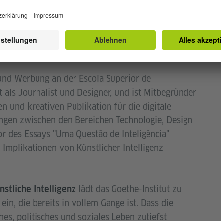
ens, der digitalen Poesie und/oder der
o meio do caminho
[Computeranimierte
 Leitor de Raul Brandão
und
Amor de Clarice
und Werbung an der Escola Superior de
t als
Journalist und Designer, und ist Mitbegründer
en und kreativen Publikation für die digitale
ungen zwischen den Bereichen Technologie, Design
or des Essays "Uma Questão de Inteligência"
n Implikationen von Künstlicher Intelligenz
lädt das Goethe-Institut zu
stliche Intelligenz
ein, die bereits in vollem Gange ist. Dass die
es, politisches und soziales Leben zutiefst