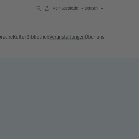
Mein Goethe.de
Deutsch
prache
Kultur
Bibliothek
Veranstaltungen
Über uns