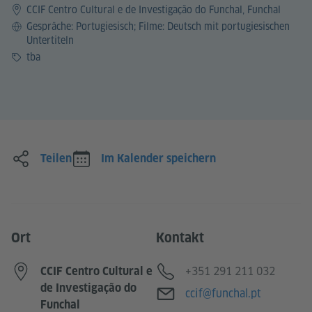
CCIF Centro Cultural e de Investigação do Funchal, Funchal
Sprache
Gespräche: Portugiesisch; Filme: Deutsch mit portugiesischen
Untertiteln
Preis
tba
Teilen
Im Kalender speichern
Ort
Kontakt
Telefon
+351 291 211 032
CCIF Centro Cultural e
de Investigação do
E-Mail
ccif@funchal.pt
Funchal