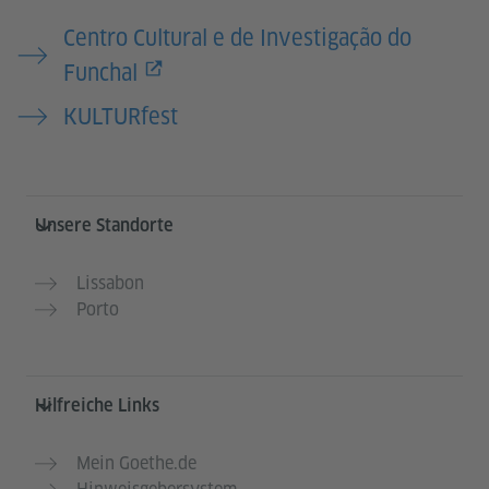
Centro Cultural e de Investigação do
Funchal
KULTURfest
Service- und Informationsbereich
Unsere Standorte
Lissabon
Porto
Hilfreiche Links
Mein Goethe.de