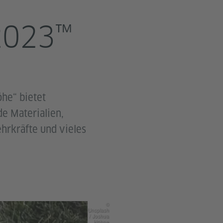
2023™
öhe“ bietet
de Materialien,
hrkräfte und vieles
©
Unsplash
/ Joshua
Höhne