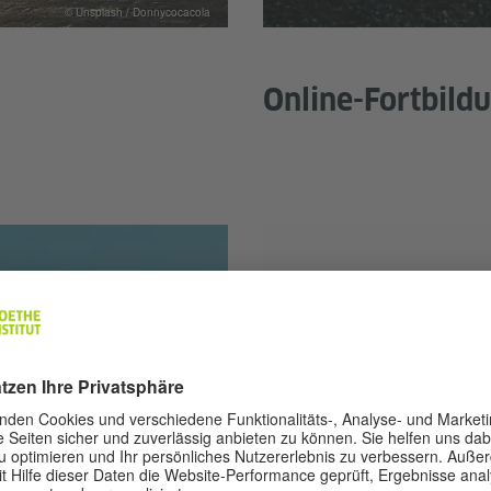
© Unsplash / Donnycocacola
Online-Fortbild