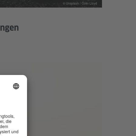
© Unsplash / Colin Lloyd
ungen