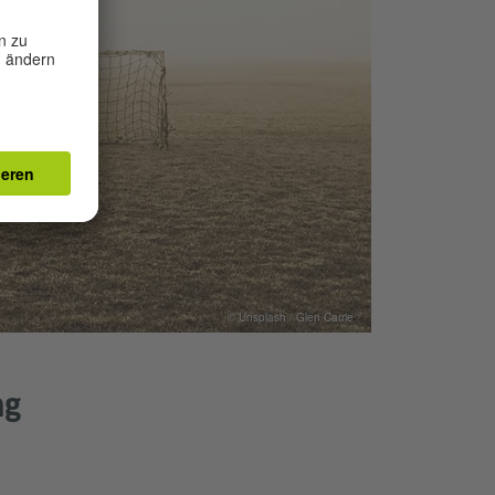
© Unsplash / Glen Carrie
ng