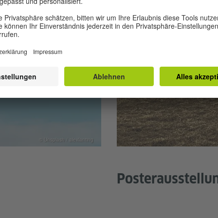
© Unsplash / alexlanting
Posterausstellu