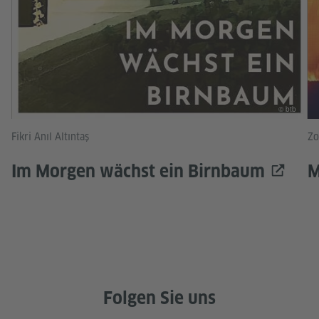
© btb
Fikri Anıl Altıntaş
Zo
Im Morgen wächst ein Birnbaum
M
Folgen Sie uns