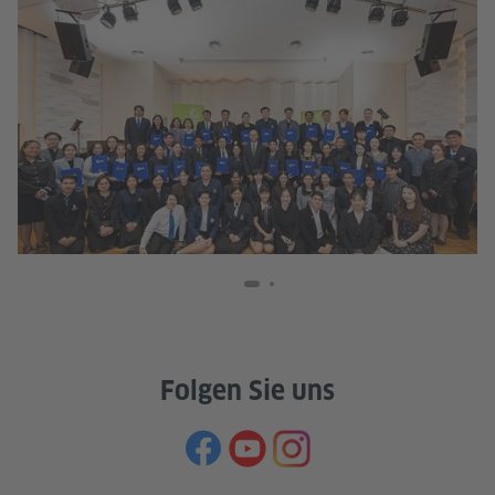
Go
I
Tha
Folgen Sie uns