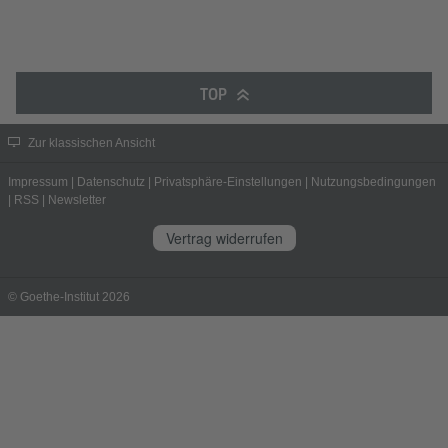
TOP
Zur klassischen Ansicht
Impressum
|
Datenschutz
|
Privatsphäre-Einstellungen
|
Nutzungsbedingungen
|
RSS
|
Newsletter
Vertrag widerrufen
© Goethe-Institut 2026