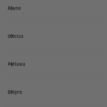
Riwne
Odessa
Poltawa
Dnipro