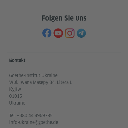
Folgen Sie uns
Service- und Informationsbereich
Kontakt
Goethe-Institut Ukraine
Wul. Iwana Masepy 34, Litera L
Kyjiw
01015
Ukraine
Tel.
+380 44 4969785
info-ukraine@goethe.de